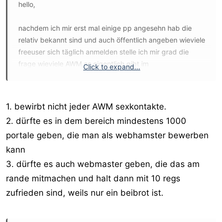
hello,
nachdem ich mir erst mal einige pp angesehn hab die
relativ bekannt sind und auch öffentlich angeben wieviele
freeuser sich täglich anmelden stelle ich mir grad die
frage wieviele AWM es eigentlich gibt im
Click to expand...
deutschsprachigen raum die tatsächlich was auf die reihe
kriegen.
so wie ich das sehe haben die bekannten
1. bewirbt nicht jeder AWM sexkontakte.
sexkontaktportale im schnitt irgendwas zwischen 1000 -
2. dürfte es in dem bereich mindestens 1000
2500 freeregis am tag. sehr bekannte seiten die ein
portale geben, die man als webhamster bewerben
grossteil der AWM irgendwie auch wo bewerben
müsste...
kann
3. dürfte es auch webmaster geben, die das am
wenn ich jetzt davon ausgeh das von mir alleine nur 10
rande mitmachen und halt dann mit 10 regs
freeregis am tag kommen.... womit ich mich für ein
zufrieden sind, weils nur ein beibrot ist.
kleines würstchen halte... dürfte es eigentlich nur 200
andere gebn die das selbe abliefern..