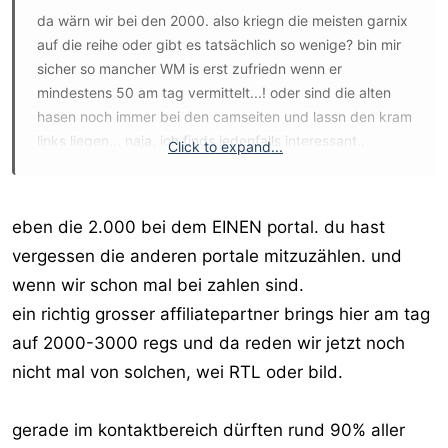
da wärn wir bei den 2000. also kriegn die meisten garnix
auf die reihe oder gibt es tatsächlich so wenige? bin mir
sicher so mancher WM is erst zufriedn wenn er
mindestens 50 am tag vermittelt...! oder sind die alten
hasen noch immer bei den camseiten und lassn den kram
links liegen... naja, ich finds jedenfalls interessant..
Click to expand...
MA
eben die 2.000 bei dem EINEN portal. du hast
vergessen die anderen portale mitzuzählen. und
wenn wir schon mal bei zahlen sind.
ein richtig grosser affiliatepartner brings hier am tag
auf 2000-3000 regs und da reden wir jetzt noch
nicht mal von solchen, wei RTL oder bild.
gerade im kontaktbereich dürften rund 90% aller