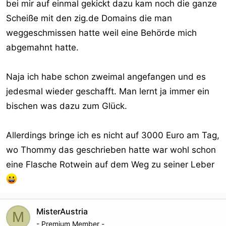
wenn Du unbefriedigende Ergebnisse siehst, kaum noch
bei mir auf einmal gekickt dazu kam noch die ganze
Lust auf Deine Adultseiten.
Scheiße mit den zig.de Domains die man
weggeschmissen hatte weil eine Behörde mich
Ich habe eben "damals" 90% über den Dialer gemacht
abgemahnt hatte.
und hatte eigene Partnerprogramme, lief alles über
Starpin. Und innerhalb eines Monats war der Dialer platt,
alle meine Webmaster in meinen Partnerprogrammen
Naja ich habe schon zweimal angefangen und es
verdienten auch nichts mehr und zu guterletzt, hat
jedesmal wieder geschafft. Man lernt ja immer ein
Google 28 meiner Domains gekickt ..........Das ist nicht
bischen was dazu zum Glück.
sooo einfach dann zu sage "Egal, fange ich wieder bei
null an"
Aber OK, da ich nichts mit Hartz4 oder so zu tun habe
Allerdings bringe ich es nicht auf 3000 Euro am Tag,
und immer alles 100% versteuert habe und jetzt
wo Thommy das geschrieben hatte war wohl schon
eigentlich auch einen guten Job habe, hebe ich mich
eine Flasche Rotwein auf dem Weg zu seiner Leber
aber immer noch ab von vielen anderen. Ich jammere ja
nicht rum das es mir schlecht geht, ich habe nur die
Branche gewechselt
MisterAustria
M
- Premium Member -