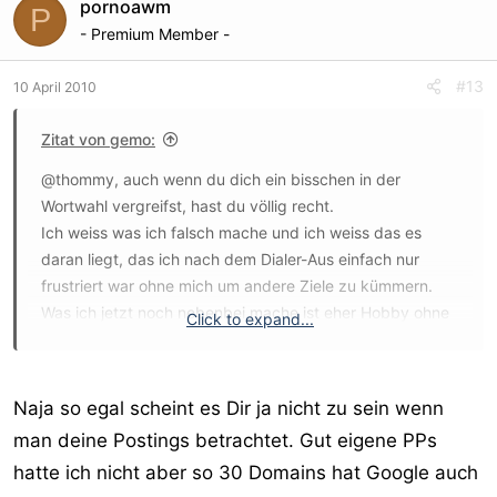
pornoawm
P
- Premium Member -
#13
10 April 2010
Zitat von gemo:
@thommy, auch wenn du dich ein bisschen in der
Wortwahl vergreifst, hast du völlig recht.
Ich weiss was ich falsch mache und ich weiss das es
daran liegt, das ich nach dem Dialer-Aus einfach nur
frustriert war ohne mich um andere Ziele zu kümmern.
Was ich jetzt noch nebenbei mache ist eher Hobby ohne
Click to expand...
so grossen Aufwand (Ich sitze also nicht den ganzen Tag
hier in meiner Bude und sorge für Traffic ;-)
Naja so egal scheint es Dir ja nicht zu sein wenn
Ich habe einen festen Job, für den ich "Nebenbei" auch
man deine Postings betrachtet. Gut eigene PPs
noch was als Webmaster was verdiene und wenn Du 10
hatte ich nicht aber so 30 Domains hat Google auch
Stunden für die Firma im Einsatz bist, hast Du, gerade