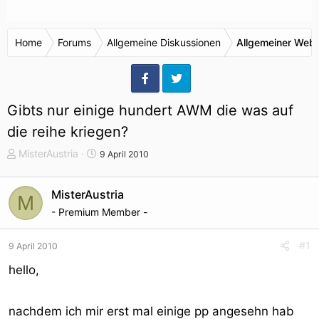
Home
Forums
Allgemeine Diskussionen
Allgemeiner Webr
Gibts nur einige hundert AWM die was auf
die reihe kriegen?
T
S
MisterAustria
9 April 2010
h
t
e
a
MisterAustria
M
m
r
- Premium Member -
e
t
n
d
s
a
#1
9 April 2010
t
t
hello,
a
u
r
m
t
nachdem ich mir erst mal einige pp angesehn hab
e