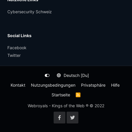
Cybersecurity Schweiz
Social Links
Facebook
Twitter
Deutsch [Du]
Kontakt
Nutzungsbedingungen
Privatsphäre
Hilfe
Startseite
R
S
S
Webroyals - Kings of the Web ® © 2022
-
F
e
e
d