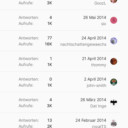
Aufrufe
3K
GoozL
Antworten
4
26 Mai 2014
S
Aufrufe
1K
six
Antworten
77
24 April 2014
Aufrufe
16K
nachtschattengewaechs
Antworten
1
21 April 2014
Aufrufe
1K
thommy
Antworten
0
2 April 2014
Aufrufe
1K
john-smith
Antworten
4
26 März 2014
Aufrufe
3K
Dat Inge
Antworten
13
24 Februar 2014
Aufrufe
2K
royalTS