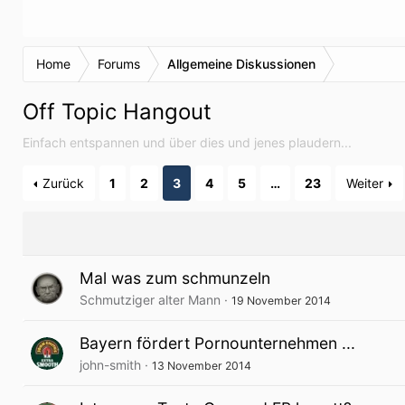
Home
Forums
Allgemeine Diskussionen
Off Topic Hangout
Einfach entspannen und über dies und jenes plaudern...
Zurück
1
2
3
4
5
…
23
Weiter
Mal was zum schmunzeln
Schmutziger alter Mann
19 November 2014
Bayern fördert Pornounternehmen ...
john-smith
13 November 2014