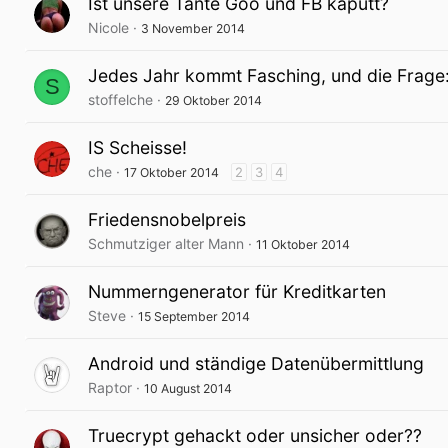
Ist unsere Tante Goo und FB kaputt?
Nicole
3 November 2014
Jedes Jahr kommt Fasching, und die Frage:
S
stoffelche
29 Oktober 2014
IS Scheisse!
che
2
3
4
17 Oktober 2014
Friedensnobelpreis
Schmutziger alter Mann
11 Oktober 2014
Nummerngenerator für Kreditkarten
Steve
15 September 2014
Android und ständige Datenübermittlung
Raptor
10 August 2014
Truecrypt gehackt oder unsicher oder??