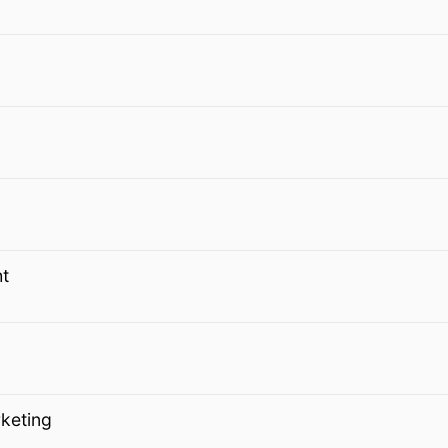
ht
keting