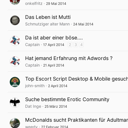
onkelfritz
29 Mai 2014
Das Leben ist Mutti
Schmutziger alter Mann
24 Mai 2014
Da ist aber einer böse....
Captain
2
3
4
17 April 2014
Hat jemand Erfahrung mit Adwords ?
Captain
21 April 2014
Top Escort Script Desktop & Mobile gesuc
john-smith
2 April 2014
Suche bestimmte Erotic Community
Dat Inge
25 März 2014
McDonalds sucht Praktikanten für Adultmar
weedy
22 Februar 2014