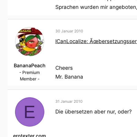
Sprachen wurden mir angeboten, n
30 Januar 2010
ICanLocalize: Ãœbersetzungsserv
BananaPeach
Cheers
- Premium
Mr. Banana
Member -
31 Januar 2010
E
Die übersetzen aber nur, oder?
erotexter.com