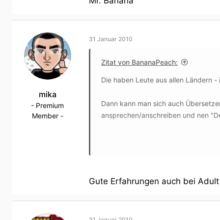
Mr. Banana
31 Januar 2010
Zitat von BananaPeach:
Die haben Leute aus allen Ländern - i
mika
Dann kann man sich auch Übersetzer 
- Premium
ansprechen/anschreiben und nen "Dea
Member -
Cheers
Mr. Banana
Gute Erfahrungen auch bei Adult T
31 Januar 2010