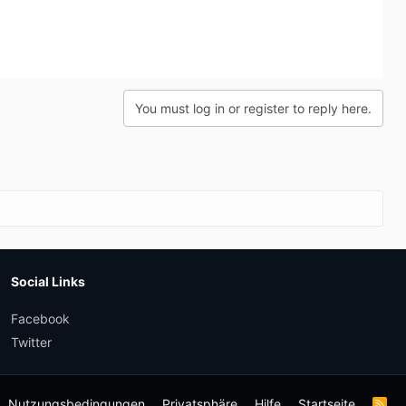
You must log in or register to reply here.
Social Links
Facebook
Twitter
Nutzungsbedingungen
Privatsphäre
Hilfe
Startseite
R