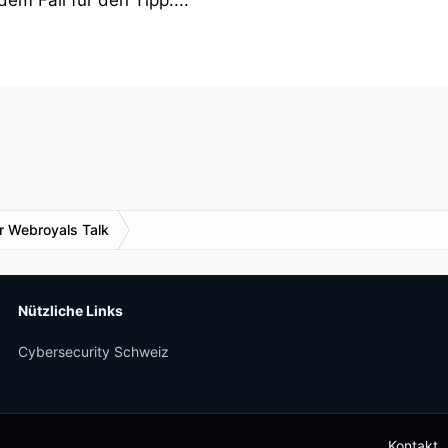
dem Fall für den Tipp....
r Webroyals Talk
Nützliche Links
Cybersecurity Schweiz
Kontakt