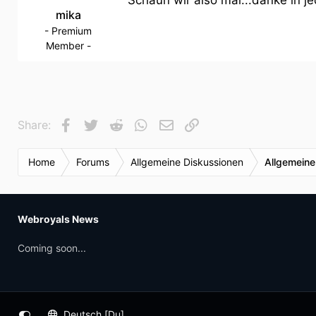
Schaun wir also mal...danke in je
mika
- Premium
Member -
Facebook
Twitter
Reddit
WhatsApp
E-Mail
Link
Share:
Home
Forums
Allgemeine Diskussionen
Allgemeine
Webroyals News
Coming soon...
Deutsch [Du]