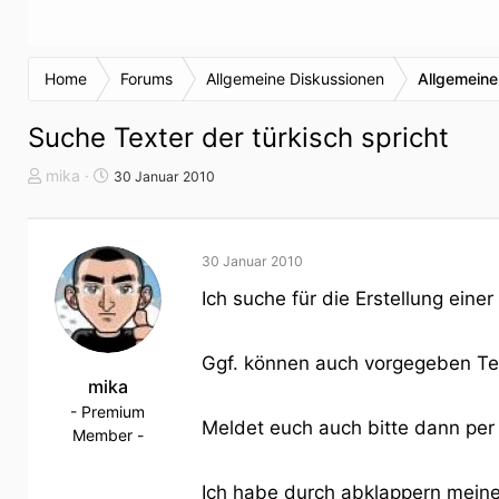
Home
Forums
Allgemeine Diskussionen
Allgemeine
Suche Texter der türkisch spricht
T
S
mika
30 Januar 2010
h
t
e
a
m
r
30 Januar 2010
e
t
n
d
Ich suche für die Erstellung eine
s
a
t
t
a
u
Ggf. können auch vorgegeben Text
r
mika
m
t
- Premium
Meldet euch auch bitte dann per 
e
Member -
r
Ich habe durch abklappern meine