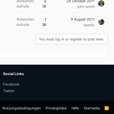
Antworten
0
24 Oktober 2011
Aufrufe
1K
john-smith
Antworten
1
9 August 2011
Aufrufe
2K
weedy
You must log in or register to post here.
Social Links
Facebook
Twitter
Nutzungsbedingungen
Privatsphäre
Hilfe
Startseite
R
S