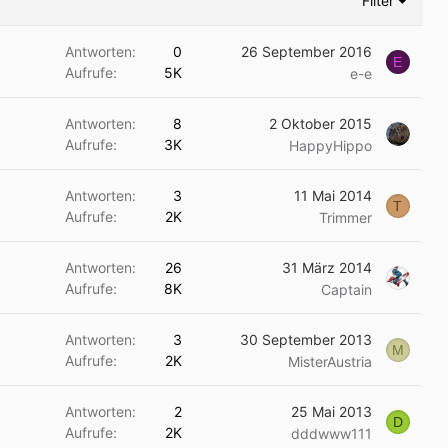
Filter
Antworten
0
26 September 2016
E
Aufrufe
5K
e-e
Antworten
8
2 Oktober 2015
Aufrufe
3K
HappyHippo
Antworten
3
11 Mai 2014
T
Aufrufe
2K
Trimmer
Antworten
26
31 März 2014
Aufrufe
8K
Captain
Antworten
3
30 September 2013
M
Aufrufe
2K
MisterAustria
Antworten
2
25 Mai 2013
D
Aufrufe
2K
dddwww111