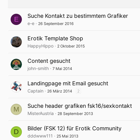
Suche Kontakt zu bestimmtem Grafiker
E
e-e
26 September 2016
Erotik Template Shop
HappyHippo
2 Oktober 2015
Content gesucht
john-smith
7 Mai 2014
Landingpage mit Email gesucht
Captain
2
26 März 2014
Suche header grafiken fsk16/sexkontakt
M
MisterAustria
28 September 2013
Bilder (FSK 12) für Erotik Community
D
dddwww111
25 Mai 2013