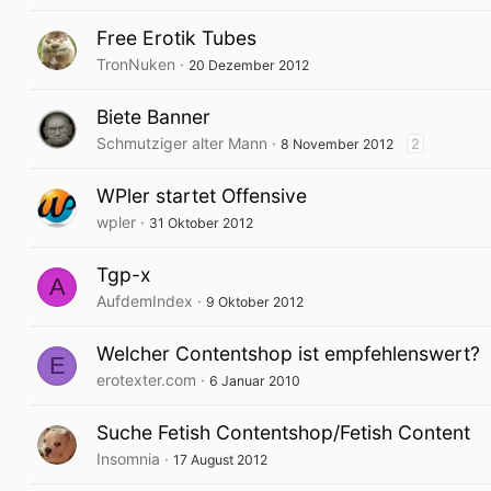
Free Erotik Tubes
TronNuken
20 Dezember 2012
Biete Banner
Schmutziger alter Mann
2
8 November 2012
WPler startet Offensive
wpler
31 Oktober 2012
Tgp-x
A
AufdemIndex
9 Oktober 2012
Welcher Contentshop ist empfehlenswert?
E
erotexter.com
6 Januar 2010
Suche Fetish Contentshop/Fetish Content
Insomnia
17 August 2012