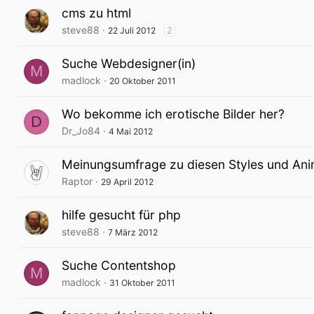
cms zu html
steve88
2
22 Juli 2012
Suche Webdesigner(in)
M
madlock
20 Oktober 2011
Wo bekomme ich erotische Bilder her?
D
Dr_Jo84
4 Mai 2012
Meinungsumfrage zu diesen Styles und Ani
Raptor
29 April 2012
hilfe gesucht für php
steve88
7 März 2012
Suche Contentshop
M
madlock
31 Oktober 2011