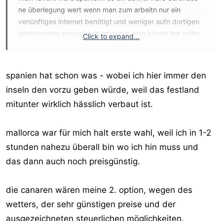
ne überlegung wert wenn man zum arbeitn nur ein
venünftiges internet benötigt und weniger aufn dortigen
arbeitsmarkt angewiesen ist. wenn man kinder hat sollte
Click to expand...
man sich auch überlegen was man macht... da ist eher
doch EU land die bessere wahl..
ausserhalb der EU... keine ahnung welche exotische insel
spanien hat schon was - wobei ich hier immer den
oder land würd ich mich eher nicht drauf einlassn bzw.
inseln den vorzu geben würde, weil das festland
nur wenn man echt schon finanziell ausm schneider ist
mitunter wirklich hässlich verbaut ist.
das nicht viel danebn gehn kann..
ich hab auch schon dran gedacht vielleicht nächstes jahr
mallorca war für mich halt erste wahl, weil ich in 1-2
mal richtung spanien.... aber mal sehn wie sich finanziell
stunden nahezu überall bin wo ich hin muss und
alles entwickelt..
das dann auch noch preisgünstig.
MA
die canaren wären meine 2. option, wegen des
wetters, der sehr günstigen preise und der
ausgezeichneten steuerlichen möglichkeiten.