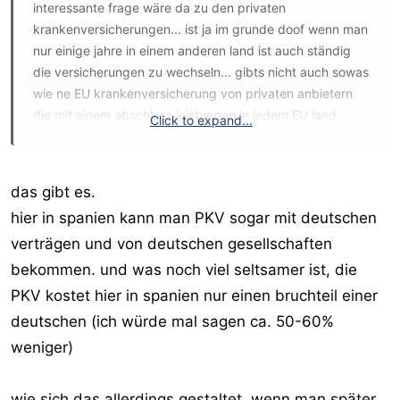
interessante frage wäre da zu den privaten
krankenversicherungen... ist ja im grunde doof wenn man
nur einige jahre in einem anderen land ist auch ständig
die versicherungen zu wechseln... gibts nicht auch sowas
wie ne EU krankenversicherung von privaten anbietern
die mit einem abschluss leistungen in jedem EU land
Click to expand...
(oder zumindest den wichtigsten) abdecken und man
jederzeit in anderes land ziehn kann ohne grosse
umstellung bei der versicherung... ausser bekanntgabe
das gibt es.
der neuen anschrift... wär ja ne einfache lösung...
hier in spanien kann man PKV sogar mit deutschen
verträgen und von deutschen gesellschaften
MA
bekommen. und was noch viel seltsamer ist, die
PKV kostet hier in spanien nur einen bruchteil einer
deutschen (ich würde mal sagen ca. 50-60%
weniger)
wie sich das allerdings gestaltet, wenn man später