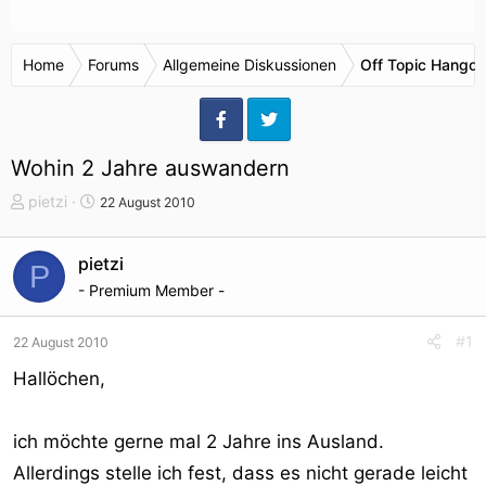
Home
Forums
Allgemeine Diskussionen
Off Topic Hangou
Wohin 2 Jahre auswandern
T
S
pietzi
22 August 2010
h
t
e
a
pietzi
P
m
r
- Premium Member -
e
t
n
d
s
a
#1
22 August 2010
t
t
Hallöchen,
a
u
r
m
t
ich möchte gerne mal 2 Jahre ins Ausland.
e
Allerdings stelle ich fest, dass es nicht gerade leicht
r