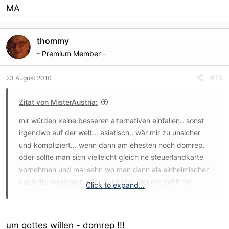
MA
thommy
- Premium Member -
#19
23 August 2010
Zitat von MisterAustria:
mir würden keine besseren alternativen einfallen.. sonst
irgendwo auf der welt... asiatisch.. wär mir zu unsicher
und kompliziert... wenn dann am ehesten noch domrep.
oder sollte man sich vielleicht gleich ne steuerlandkarte
vornehmen und mal sehn wo man dann als einheimischer
auch die wenigsten oder gar keine steuern zahlt *g*
Click to expand...
panama naja... Belice ist klein.. amtssprache englisch...
aber auch überall auflagen glaub ich... um bleiben zu
dürfen muss man 20000 oder mehr usd
um gottes willen - domrep !!!