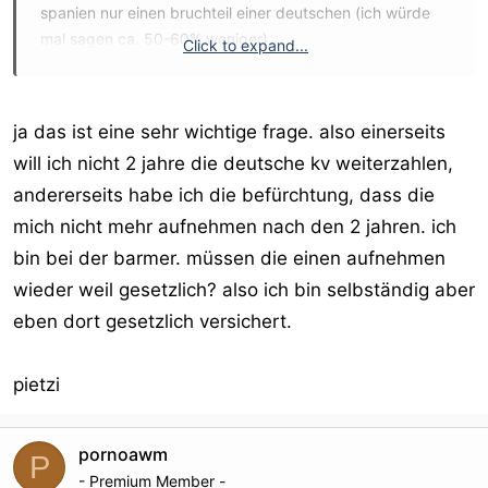
spanien nur einen bruchteil einer deutschen (ich würde
mal sagen ca. 50-60% weniger)
Click to expand...
wie sich das allerdings gestaltet, wenn man später nach
deutschland zurück will, weiss ich nicht.
ja das ist eine sehr wichtige frage. also einerseits
will ich nicht 2 jahre die deutsche kv weiterzahlen,
viel spass im netz
andererseits habe ich die befürchtung, dass die
thommy
mich nicht mehr aufnehmen nach den 2 jahren. ich
bin bei der barmer. müssen die einen aufnehmen
wieder weil gesetzlich? also ich bin selbständig aber
eben dort gesetzlich versichert.
pietzi
pornoawm
P
- Premium Member -