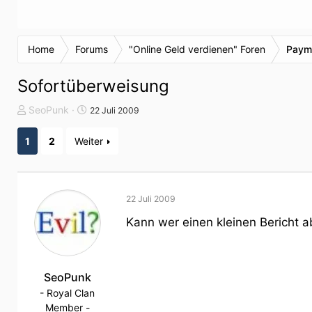
Home
Forums
"Online Geld verdienen" Foren
Paym
Sofortüberweisung
T
S
SeoPunk
22 Juli 2009
h
t
e
a
1
2
Weiter
m
r
e
t
n
d
s
a
22 Juli 2009
t
t
Kann wer einen kleinen Bericht
a
u
r
m
t
e
SeoPunk
r
- Royal Clan
Member -