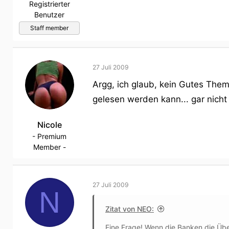
Registrierter
Benutzer
Staff member
27 Juli 2009
Argg, ich glaub, kein Gutes The
gelesen werden kann... gar nicht 
Nicole
- Premium
Member -
27 Juli 2009
N
Zitat von NEO:
Eine Frage! Wenn die Banken die Üb