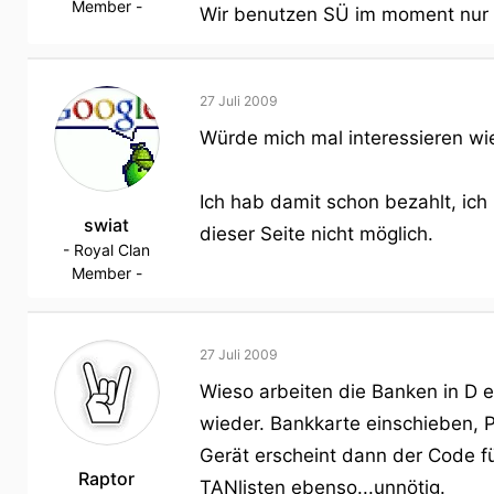
Member -
Wir benutzen SÜ im moment nur fü
27 Juli 2009
Würde mich mal interessieren w
Ich hab damit schon bezahlt, ich
swiat
dieser Seite nicht möglich.
- Royal Clan
Member -
27 Juli 2009
Wieso arbeiten die Banken in D e
wieder. Bankkarte einschieben,
Gerät erscheint dann der Code fü
Raptor
TANlisten ebenso...unnötig.