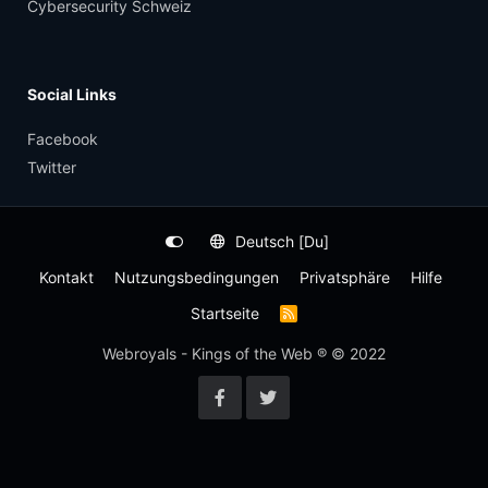
Cybersecurity Schweiz
Social Links
Facebook
Twitter
Deutsch [Du]
Kontakt
Nutzungsbedingungen
Privatsphäre
Hilfe
Startseite
R
S
S
Webroyals - Kings of the Web ® © 2022
-
F
e
e
d