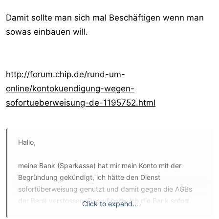
Damit sollte man sich mal Beschäftigen wenn man
sowas einbauen will.
http://forum.chip.de/rund-um-
online/kontokuendigung-wegen-
sofortueberweisung-de-1195752.html
Hallo,
meine Bank (Sparkasse) hat mir mein Konto mit der
Begründung gekündigt, ich hätte den Dienst
sofortüberweisung genutzt und damit gegen die AGBs
der Bank verstossen. Darauf hatte ich die Bank sofort
Click to expand...
angerufen, der Mitarbeiter sagte, ich hätte diesen Dienst