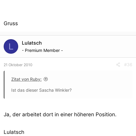
nicht nutzen und meine Zugangsdaten an einen Dritten
rausgeben dürfen. Im Internet habe ich jetzt von einem
vergleichbaren Fall bei einer VR-Bank gelesen.
Gruss
Lulatsch
L
- Premium Member -
#36
21 Oktober 2010
Zitat von Ruby:
Ist das dieser Sascha Winkler?
Ja, der arbeitet dort in einer höheren Position.
Lulatsch