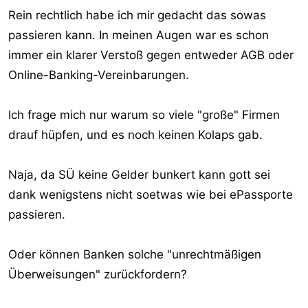
Rein rechtlich habe ich mir gedacht das sowas
Dort werden denen sogar das Konto gekündigt.
passieren kann. In meinen Augen war es schon
Da sie geben die AGB der Bank verstossen.
immer ein klarer Verstoß gegen entweder AGB oder
Da Online Zugangsdaten an Dritte weitergeben verboten
Online-Banking-Vereinbarungen.
ist.
Ich frage mich nur warum so viele "große" Firmen
Damit sollte man sich mal Beschäftigen wenn man sowas
einbauen will.
drauf hüpfen, und es noch keinen Kolaps gab.
Naja, da SÜ keine Gelder bunkert kann gott sei
Kontokündigung wegen Sofortueberweisung.de - Forum -
dank wenigstens nicht soetwas wie bei ePassporte
CHIP Online
passieren.
Oder können Banken solche "unrechtmäßigen
Überweisungen" zurückfordern?
Gruss