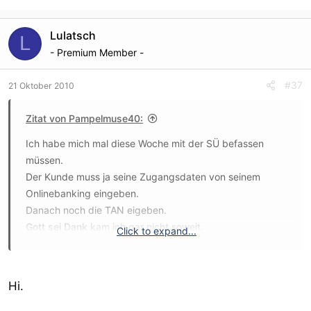
Lulatsch
L
- Premium Member -
#37
21 Oktober 2010
Zitat von Pampelmuse40:
Ich habe mich mal diese Woche mit der SÜ befassen
müssen.
Der Kunde muss ja seine Zugangsdaten von seinem
Onlinebanking eingeben.
Danach noch die TAN eigeben.
Gott sei Dank
kam ich gar nicht soweit.
Click to expand...
Meine Bank machte gerade eine Wartung, so das ich
nicht einlogen konnte.
Hi.
Ich mal meine Bank und SÜ bei Google eingeben.