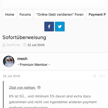
Home
Forums
"Online Geld verdienen" Foren
Payment Pr
Sofortüberweisung
T
S
SeoPunk
22 Juli 2009
h
t
e
a
mesh
m
r
- Premium Member -
e
t
n
d
s
a
#21
29 Juli 2009
t
t
a
u
Zitat von nathan:
r
m
t
8% ist SÜ... und minimum 5% davon sind extra dazu
e
gekommen und nicht von irgendeiner anderen payment
r
methode weggebrochen...