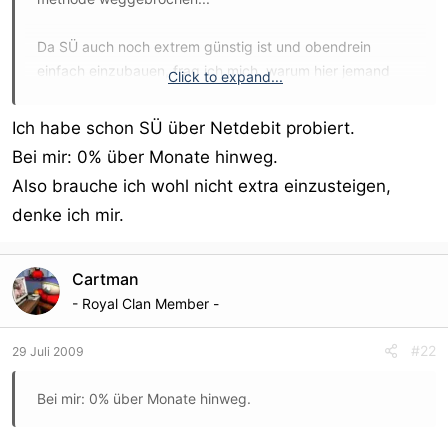
Da SÜ auch noch extrem günstig ist und obendrein
einfach einzubauen, frag ich mich, warum hier jemand
Click to expand...
diese 5% nich haben will...
Ich habe schon SÜ über Netdebit probiert.
Mir unbegreiflich....
Bei mir: 0% über Monate hinweg.
Also brauche ich wohl nicht extra einzusteigen,
denke ich mir.
Cartman
- Royal Clan Member -
#22
29 Juli 2009
Bei mir: 0% über Monate hinweg.