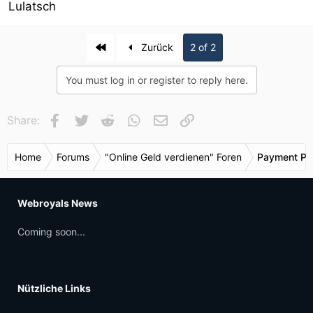
Lulatsch
First
Zurück
2 of 2
You must log in or register to reply here.
Facebook
Twitter
Reddit
WhatsApp
E-Mail
Link
Share:
Home
Forums
"Online Geld verdienen" Foren
Payment Pr
Webroyals News
Coming soon...
Nützliche Links