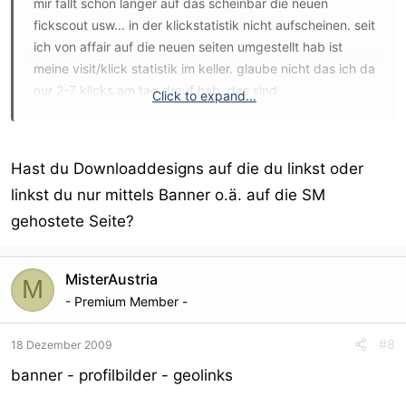
mir fällt schon länger auf das scheinbar die neuen
fickscout usw... in der klickstatistik nicht aufscheinen. seit
ich von affair auf die neuen seiten umgestellt hab ist
meine visit/klick statistik im keller. glaube nicht das ich da
nur 2-7 klicks am tag drauf hab. das sind
Click to expand...
schätzungsweise eher 50-80 so wie auch bei affair
damals. scheint aber wiegesagt nirgends auf. nur
anmeldungen kann ich sehn.
Hast du Downloaddesigns auf die du linkst oder
linkst du nur mittels Banner o.ä. auf die SM
MA
gehostete Seite?
MisterAustria
M
- Premium Member -
#8
18 Dezember 2009
banner - profilbilder - geolinks