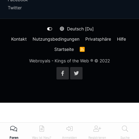
Twitter
Deutsch [Du]
Kontakt
Nutzungsbedingungen
Privatsphäre
Hilfe
Startseite
R
S
S
Webroyals - Kings of the Web ® © 2022
-
F
e
e
d
Foren
Was Ist Neu?
Anmelden
Registrieren
Suche