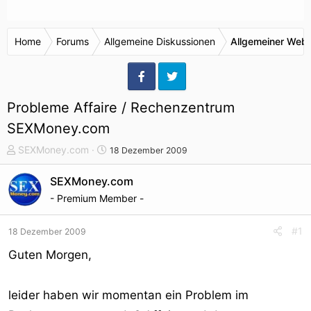
Home
Forums
Allgemeine Diskussionen
Allgemeiner Webr
Probleme Affaire / Rechenzentrum
SEXMoney.com
T
S
SEXMoney.com
18 Dezember 2009
h
t
e
a
SEXMoney.com
m
r
- Premium Member -
e
t
n
d
#1
18 Dezember 2009
s
a
t
t
Guten Morgen,
a
u
r
m
leider haben wir momentan ein Problem im
t
e