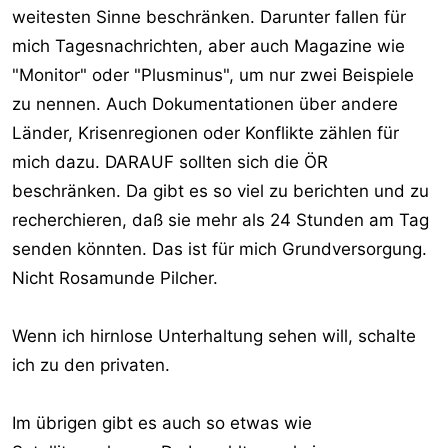
noch gibt die ganzen Privaten sind doch nicht mehr in
weitesten Sinne beschränken. Darunter fallen für
deutscher Hand glaub ich mal.
mich Tagesnachrichten, aber auch Magazine wie
"Monitor" oder "Plusminus", um nur zwei Beispiele
Und niemand sollte denken das die sogenannten
zu nennen. Auch Dokumentationen über andere
Privatsender wirklich gebührenfrei wären das sind sie
Länder, Krisenregionen oder Konflikte zählen für
nicht. Sage nur mal Kabelgebühren.
mich dazu. DARAUF sollten sich die ÖR
beschränken. Da gibt es so viel zu berichten und zu
recherchieren, daß sie mehr als 24 Stunden am Tag
senden könnten. Das ist für mich Grundversorgung.
Nicht Rosamunde Pilcher.
Wenn ich hirnlose Unterhaltung sehen will, schalte
ich zu den privaten.
Im übrigen gibt es auch so etwas wie