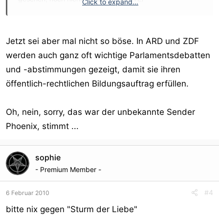
Click to expand...
ARD: DIE HERREN DRACULA (Noch nicht mal aus den
Hammer-Studios, dafür reicht die Kohle nicht)
ZDF: WILLKOMMEN BEI CARMEN NEBEL (Wo ist Flori?)
Jetzt sei aber mal nicht so böse. In ARD und ZDF
ZDF: DAS AKTUELLE SPORTSTUDIO (Drittverwertung
werden auch ganz oft wichtige Parlamentsdebatten
vom Feinsten)
und -abstimmungen gezeigt, damit sie ihren
NDR: STAR QUIZ MIT JÖRG PILAWA (Die Allzweckwaffe)
Und immer wieder tränentreibend:
öffentlich-rechtlichen Bildungsauftrag erfüllen.
MDR:
FRAUEN MACHEN SPAß!
Oh, nein, sorry, das war der unbekannte Sender
Ein Abend für die großen Komödiantinnen
Phoenix, stimmt ...
Große Komödiantinnen zeigen heute ihre besten Seiten.
Mit Herz, Humor und flinker Zunge begeistern Trude Herr,
Anke Engelke und die unvergessene "Big Helga"
sophie
Hahnemann die Zuschauer - sehr weiblich und irre
- Premium Member -
komisch.
#4
6 Februar 2010
Und ab frühem Morgen dann wieder der üblichen
bitte nix gegen "Sturm der Liebe"
Degeto-Schrott á la