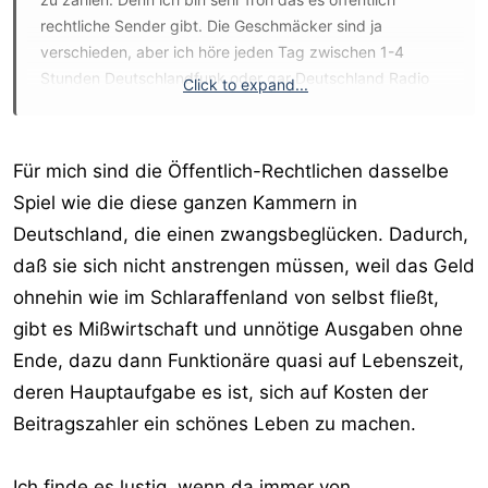
rechtliche Sender gibt. Die Geschmäcker sind ja
verschieden, aber ich höre jeden Tag zwischen 1-4
Stunden Deutschlandfunk oder gar Deutschland Radio
Click to expand...
Kultur (u.a. bin ich Hörspielfan) Arte wird wohl auch GEZ
finanziert, und heute Mittag habe ich wie so oft Ranga
Yogeshwar zugehört. quer mit Christoph Süss finde ich
Für mich sind die Öffentlich-Rechtlichen dasselbe
auch sehr gut - für mich aber noch lange kein Grund eine
Spiel wie die diese ganzen Kammern in
willkürliche Fantasiepauschale zu zahlen. Ich bin ehh nur
Deutschland, die einen zwangsbeglücken. Dadurch,
am zahlen... wenigstens habe ich es bisher geschafft
nicht einene Pfennig GEZ zu zahlen.
daß sie sich nicht anstrengen müssen, weil das Geld
ohnehin wie im Schlaraffenland von selbst fließt,
gibt es Mißwirtschaft und unnötige Ausgaben ohne
Ende, dazu dann Funktionäre quasi auf Lebenszeit,
deren Hauptaufgabe es ist, sich auf Kosten der
Beitragszahler ein schönes Leben zu machen.
Ich finde es lustig, wenn da immer von