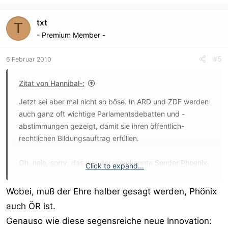
IN ALLER FREUNDSCHAFT (308)
ROTE ROSEN (736)
txt
T
STURM DER LIEBE (1009)
- Premium Member -
VERBOTENE LIEBE (3555)
MARIENHOF (3757)
#5
6 Februar 2010
undosweiterundsokotz.
Und das ist nur die ARD, ZDF geht extra.
Zitat von Hannibal-:
Kein Scheiß, die Nummern hinter den Serien-Namen sind
Jetzt sei aber mal nicht so böse. In ARD und ZDF werden
die bislang ausgestrahlten Folgen.
auch ganz oft wichtige Parlamentsdebatten und -
Da weiß man endlich, daß die ach-so-teuren
abstimmungen gezeigt, damit sie ihren öffentlich-
Gebührengelder sorgsam und segensreich angelegt sind.
rechtlichen Bildungsauftrag erfüllen.
Werden wir verwöhnt?
Oh, nein, sorry, das war der unbekannte Sender Phoenix,
Click to expand...
Wir werden verwöhnt.
stimmt ...
Wobei, muß der Ehre halber gesagt werden, Phönix
(P.S.: Ich onaniere übrigens am liebsten beim ARD-
auch ÖR ist.
Buffett. Ich bin nämlich freche-kurzhaarfrisuren-auf-
Genauso wie diese segensreiche neue Innovation:
langweiligen-frauen-mit-brille Fetischist)