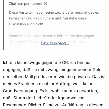
Zitat von pornoawm:
Diese Anstalten haben seinerzeit ja dafür gesorgt das es
Fernsehen und Radio für alle gibt. Verstehe diese
Diskussion auch nicht.
Wenn man die Leute so reden hört das ist man gegen
alles und für Steuerhinterziehung. Aber alle wollen
Click to expand...
vernünftige Lebenverhältnisse haben tolle Straßen
schöne Schwimmbäder und was weiß ich.
Ich bin keineswegs gegen die ÖR. Ich bin nur
dagegen, daß sie mit zwangseingetriebenem Geld
denselben Müll produzieren wie die privaten. Das ist
meines Erachtens nicht ihr Auftrag, weil: keine
Grundversorgung. Es ist wohl kaum zu erwarten,
daß "Sturm der Liebe" oder irgendwelche
Rosamunde-Pilcher-Filme zur Aufklärung in diesem