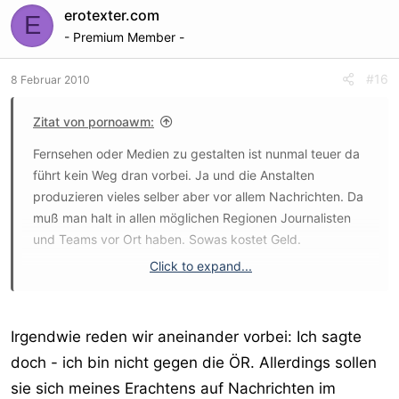
erotexter.com
E
- Premium Member -
#16
8 Februar 2010
Zitat von pornoawm:
Fernsehen oder Medien zu gestalten ist nunmal teuer da
führt kein Weg dran vorbei. Ja und die Anstalten
produzieren vieles selber aber vor allem Nachrichten. Da
muß man halt in allen möglichen Regionen Journalisten
und Teams vor Ort haben. Sowas kostet Geld.
Click to expand...
Die privaten kaufen ihre Infos meistens von den Anstalten
und dann machen die daraus Nachrichten und wenn es
die Anstalten nicht gäbe hätten die wohl wenig zu
Irgendwie reden wir aneinander vorbei: Ich sagte
berichten.
doch - ich bin nicht gegen die ÖR. Allerdings sollen
sie sich meines Erachtens auf Nachrichten im
Sei froh das es diese wirklich deutsche Medienanstalt