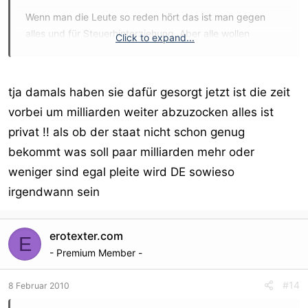
Wenn man die Leute so reden hört das ist man gegen
alles und für Steuerhinterziehung. Aber alle wollen
Click to expand...
vernünftige Lebenverhältnisse haben tolle Straßen
schöne Schwimmbäder und was weiß ich.
tja damals haben sie dafür gesorgt jetzt ist die zeit
vorbei um milliarden weiter abzuzocken alles ist
privat !! als ob der staat nicht schon genug
bekommt was soll paar milliarden mehr oder
weniger sind egal pleite wird DE sowieso
irgendwann sein
erotexter.com
E
- Premium Member -
#14
8 Februar 2010