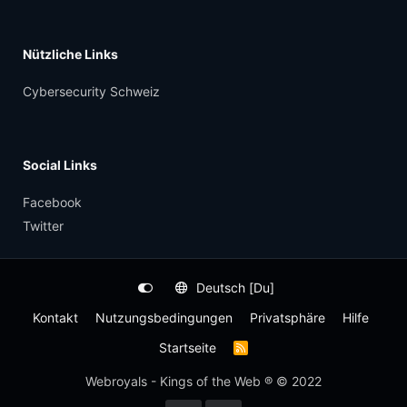
Nützliche Links
Cybersecurity Schweiz
Social Links
Facebook
Twitter
Deutsch [Du]
Kontakt
Nutzungsbedingungen
Privatsphäre
Hilfe
Startseite
R
S
S
Webroyals - Kings of the Web ® © 2022
-
F