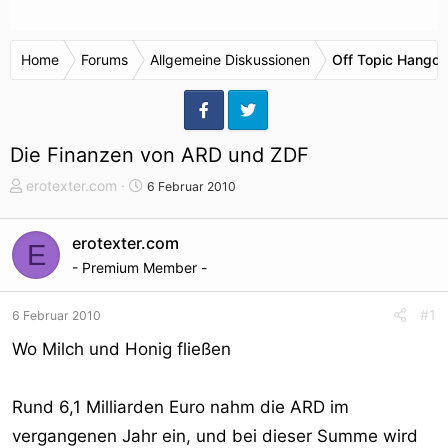
Home
Forums
Allgemeine Diskussionen
Off Topic Hangou
Die Finanzen von ARD und ZDF
T
S
erotexter.com
6 Februar 2010
h
t
e
a
erotexter.com
E
m
r
- Premium Member -
e
t
n
d
s
a
#1
6 Februar 2010
t
t
Wo Milch und Honig fließen
a
u
r
m
t
Rund 6,1 Milliarden Euro nahm die ARD im
e
vergangenen Jahr ein, und bei dieser Summe wird
r