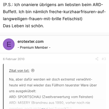
(P.S.: Ich onaniere übrigens am liebsten beim ARD-
Buffett. Ich bin nämlich freche-kurzhaarfrisuren-auf-
langweiligen-frauen-mit-brille Fetischist)
Das Leben ist schön.
erotexter.com
E
- Premium Member -
#3
6 Februar 2010
Zitat von txt:
Na, aber dafür werden wir doch extremst verwöhnt-
heute wird mal wieder das Füllhorn teuerster Ware über
uns ausgekübelt:
ARD: SPORTSCHAU (Zweitverwertung vom Feinsten)
ARD: MISERY (Brandneu aus 1990, vorher noch nie
gesehen, noch nicht mal bei SuperRTL)