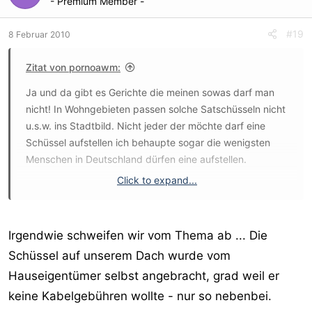
- Premium Member -
#19
8 Februar 2010
Zitat von pornoawm:
Ja und da gibt es Gerichte die meinen sowas darf man
nicht! In Wohngebieten passen solche Satschüsseln nicht
u.s.w. ins Stadtbild. Nicht jeder der möchte darf eine
Schüssel aufstellen ich behaupte sogar die wenigsten
Menschen in Deutschland dürfen eine aufstellen.
Click to expand...
Es sei denn Du bist Türke oder ein anderer Ausländer
dann darfst Du das überall denn die müßen ja medial mit
ihrer Heimat verbunden sein. Solche Urteile sprechen
Irgendwie schweifen wir vom Thema ab ... Die
deutsche Gerichte und was die an Kohle verpulvern sollte
Schüssel auf unserem Dach wurde vom
man sich mal anschauen (vor allem was so ein
Hauseigentümer selbst angebracht, grad weil er
Robenträger verdient). Ja und mit einemmal wird das
Wohngebiet nicht verschandelt.
keine Kabelgebühren wollte - nur so nebenbei.