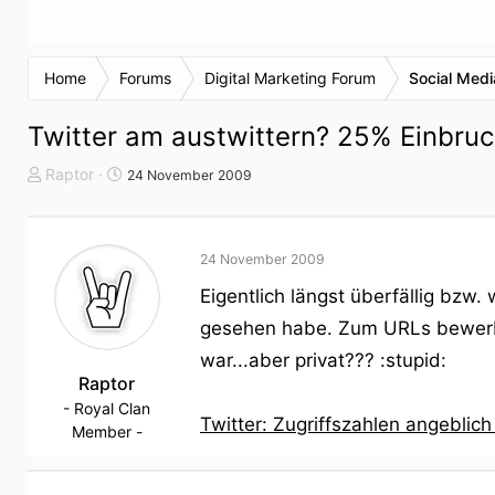
Home
Forums
Digital Marketing Forum
Social Medi
Twitter am austwittern? 25% Einbru
T
S
Raptor
24 November 2009
h
t
e
a
m
r
24 November 2009
e
t
n
d
Eigentlich längst überfällig bz
s
a
gesehen habe. Zum URLs bewerben
t
t
a
u
war...aber privat??? :stupid:
r
Raptor
m
t
- Royal Clan
Twitter: Zugriffszahlen angeblich
e
Member -
r