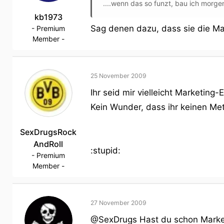
....wenn das so funzt, bau ich morg
kb1973
Sag denen dazu, dass sie die M
- Premium
Member -
25 November 2009
Ihr seid mir vielleicht Marketing
Kein Wunder, dass ihr keinen Me
SexDrugsRock
AndRoll
:stupid:
- Premium
Member -
27 November 2009
@SexDrugs Hast du schon Marketi