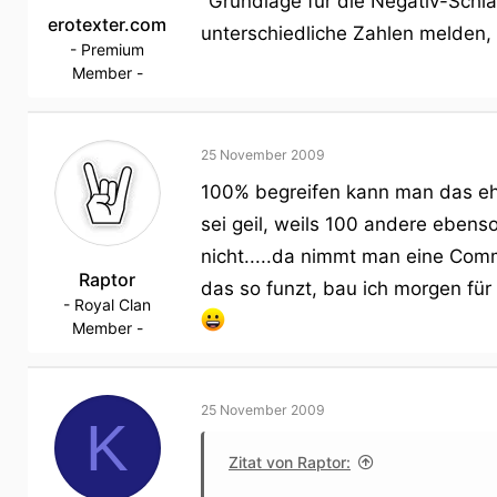
"Grundlage für die Negativ-Schl
erotexter.com
unterschiedliche Zahlen melden, a
- Premium
Member -
25 November 2009
100% begreifen kann man das eh
sei geil, weils 100 andere ebens
nicht.....da nimmt man eine Comm
Raptor
das so funzt, bau ich morgen fü
- Royal Clan
Member -
25 November 2009
K
Zitat von Raptor: