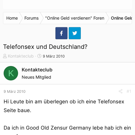
Home
Forums
"Online Geld verdienen" Foren
Online Geld
Telefonsex und Deutschland?
T
S
Kontakteclub
9 März 2010
h
t
e
a
Kontakteclub
K
m
r
Neues Mitglied
e
t
n
d
#1
9 März 2010
s
a
t
t
Hi Leute bin am überlegen ob ich eine Telefonsex
a
u
Seite baue.
r
m
t
e
Da ich in Good Old Zensur Germany lebe hab ich ein
r