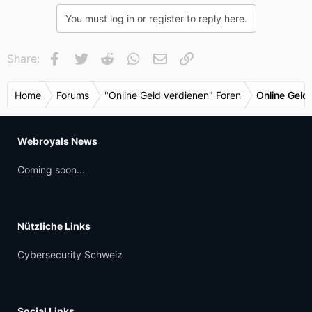
You must log in or register to reply here.
Facebook
Twitter
Reddit
WhatsApp
E-Mail
Link
Share:
Home
Forums
"Online Geld verdienen" Foren
Online Geld
Webroyals News
Coming soon...
Nützliche Links
Cybersecurity Schweiz
Social Links