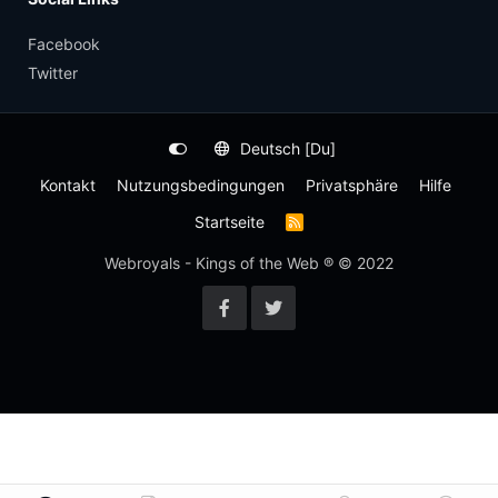
Facebook
Twitter
Deutsch [Du]
Kontakt
Nutzungsbedingungen
Privatsphäre
Hilfe
Startseite
R
S
S
Webroyals - Kings of the Web ® © 2022
-
F
e
e
d