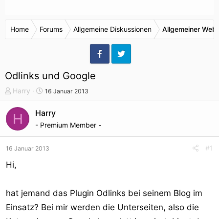
Home
Forums
Allgemeine Diskussionen
Allgemeiner Webr
Odlinks und Google
T
S
Harry
16 Januar 2013
h
t
e
a
Harry
H
m
r
- Premium Member -
e
t
n
d
#1
16 Januar 2013
s
a
t
t
Hi,
a
u
r
m
hat jemand das Plugin Odlinks bei seinem Blog im
t
e
Einsatz? Bei mir werden die Unterseiten, also die
r