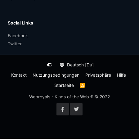
Social Links
Facebook
Twitter
Deutsch [Du]
Kontakt
Nutzungsbedingungen
Privatsphäre
Hilfe
Startseite
R
S
S
Webroyals - Kings of the Web ® © 2022
-
F
e
e
d