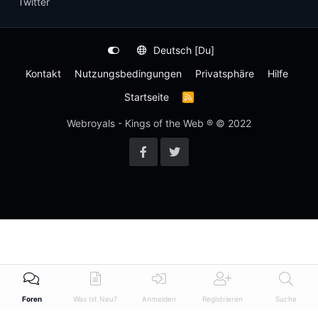
Twitter
Deutsch [Du]
Kontakt
Nutzungsbedingungen
Privatsphäre
Hilfe
Startseite
R
S
S
Webroyals - Kings of the Web ® © 2022
-
F
e
e
d
Foren
Was Ist Neu?
Anmelden
Registrieren
Suche