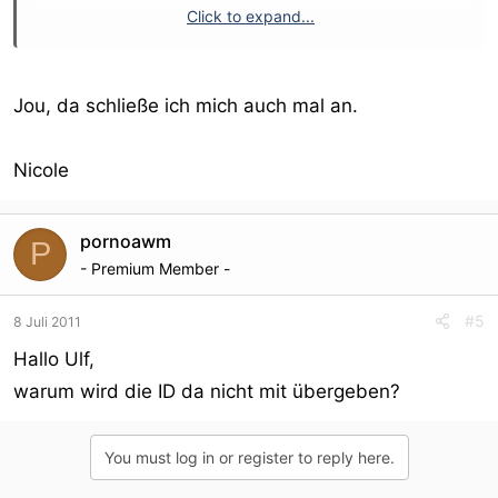
Click to expand...
So, nun war das eher doch nicht so kurz.
Ansonsten - der erste Eindruck - gut!
Jou, da schließe ich mich auch mal an.
Erofun!
Nicole
pornoawm
P
- Premium Member -
#5
8 Juli 2011
Hallo Ulf,
warum wird die ID da nicht mit übergeben?
You must log in or register to reply here.