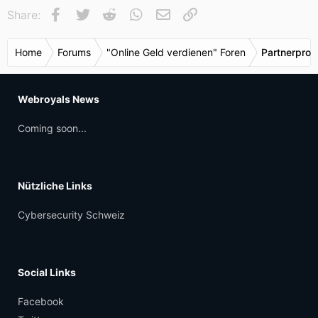
Facebook
Twitter
Reddit
WhatsApp
E-Mail
Link
Share:
Home
Forums
"Online Geld verdienen" Foren
Partnerpro
Webroyals News
Coming soon...
Nützliche Links
Cybersecurity Schweiz
Social Links
Facebook