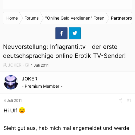
Home
Forums
"Online Geld verdienen" Foren
Partnerpro
Neuvorstellung: Inflagranti.tv - der erste
deutschsprachige online Erotik-TV-Sender!
T
S
JOKER
4 Juli 2011
h
t
e
a
JOKER
m
r
- Premium Member -
e
t
n
d
#1
4 Juli 2011
s
a
t
t
Hi Ulf
a
u
r
m
Sieht gut aus, hab mich mal angemeldet und werde
t
e