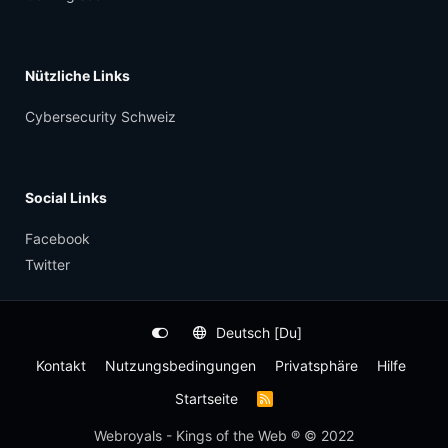
Nützliche Links
Cybersecurity Schweiz
Social Links
Facebook
Twitter
Deutsch [Du]
Kontakt
Nutzungsbedingungen
Privatsphäre
Hilfe
Startseite
R
S
S
Webroyals - Kings of the Web ® © 2022
-