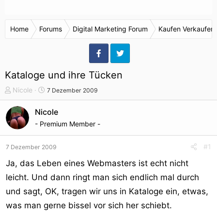
Home
Forums
Digital Marketing Forum
Kaufen Verkaufen
Kataloge und ihre Tücken
T
S
Nicole
7 Dezember 2009
h
t
e
a
Nicole
m
r
- Premium Member -
e
t
n
d
#1
7 Dezember 2009
s
a
t
t
Ja, das Leben eines Webmasters ist echt nicht
a
u
leicht. Und dann ringt man sich endlich mal durch
r
m
und sagt, OK, tragen wir uns in Kataloge ein, etwas,
t
e
was man gerne bissel vor sich her schiebt.
r