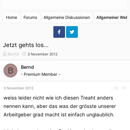
Home
Forums
Allgemeine Diskussionen
Allgemeiner Webr
Jetzt gehts los...
T
S
Bernd
3 November 2012
h
t
e
a
Bernd
B
m
r
- Premium Member -
e
t
n
d
#1
3 November 2012
s
a
t
t
weiss leider nicht wie ich diesen Treaht anders
a
u
nennen kann, aber das was der grösste unserer
r
m
Arbeitgeber grad macht ist einfach unglaublich.
t
e
r