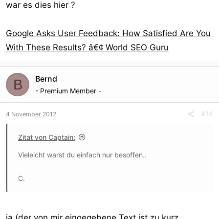
war es dies hier ?
Google Asks User Feedback: How Satisfied Are You
With These Results? â€¢ World SEO Guru
Bernd
B
- Premium Member -
#14
4 November 2012
Zitat von Captain:
Vieleicht warst du einfach nur besoffen..
C.
ja (der von mir eingegebene Text ist zu kurz,