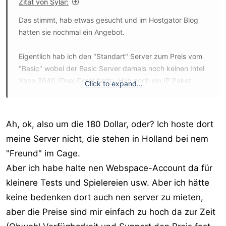
Zitat von Sylar:
Das stimmt, hab etwas gesucht und im Hostgator Blog
hatten sie nochmal ein Angebot.
Eigentlich hab ich den "Standart" Server zum Preis vom
"Basic" wobei der Basic Server damals noch keinen Intel
Xeon 3040 (Dual Core) hatte. Hab noch ein IP Paket
Click to expand...
dazu bestellt, das reicht erst mal. Zu welchen Konditionen
hostest du dort?
Ah, ok, also um die 180 Dollar, oder? Ich hoste dort
Gruß Sylar
meine Server nicht, die stehen in Holland bei nem
"Freund" im Cage.
Aber ich habe halte nen Webspace-Account da für
kleinere Tests und Spielereien usw. Aber ich hätte
keine bedenken dort auch nen server zu mieten,
aber die Preise sind mir einfach zu hoch da zur Zeit