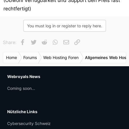
(Obwohl Verfügbarkeit und Support den Preis fast
rechtfertigt)
You must log in or register to reply here.
Facebook
Twitter
Reddit
WhatsApp
E-Mail
Link
Share:
Home
Forums
Web Hosting Foren
Allgemeines Web Host
Webroyals News
Coming soon...
Nützliche Links
Cybersecurity Schweiz