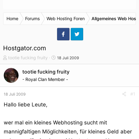
Home
Forums
Web Hosting Foren
Allgemeines Web Host
Hostgator.com
T
S
tootie fucking fruity
18 Juli 2009
h
t
e
a
tootie fucking fruity
m
r
- Royal Clan Member -
e
t
n
d
#1
18 Juli 2009
s
a
t
t
Hallo liebe Leute,
a
u
r
m
wer mal ein kleines Webhosting sucht mit
t
e
mannigfaltigen Möglichkeiten, für kleines Geld aber
r