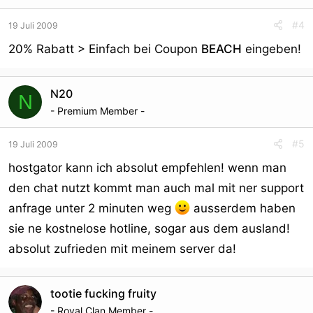
#4
19 Juli 2009
20% Rabatt > Einfach bei Coupon
BEACH
eingeben!
N20
N
- Premium Member -
#5
19 Juli 2009
hostgator kann ich absolut empfehlen! wenn man
den chat nutzt kommt man auch mal mit ner support
anfrage unter 2 minuten weg
ausserdem haben
sie ne kostnelose hotline, sogar aus dem ausland!
absolut zufrieden mit meinem server da!
tootie fucking fruity
- Royal Clan Member -