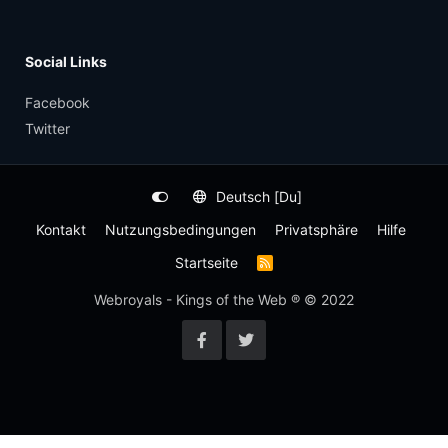
Social Links
Facebook
Twitter
Deutsch [Du]
Kontakt
Nutzungsbedingungen
Privatsphäre
Hilfe
Startseite
R
S
S
Webroyals - Kings of the Web ® © 2022
-
F
e
e
d