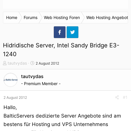
Home
Forums
Web Hosting Foren
Web Hosting Angebote
Hidridische Server, Intel Sandy Bridge E3-
1240
T
S
tautvydas
2 August 2012
h
t
e
a
tautvydas
m
r
- Premium Member -
e
t
n
d
#1
2 August 2012
s
a
t
t
Hallo,
a
u
BalticServers dedizierte Server Angebote sind am
r
m
bestens für Hosting und VPS Unternehmens
t
e