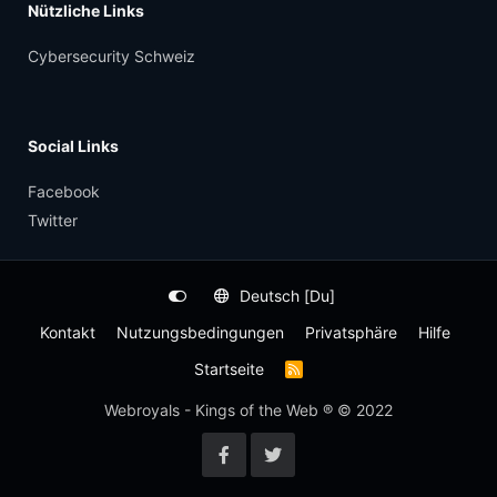
Nützliche Links
Cybersecurity Schweiz
Social Links
Facebook
Twitter
Deutsch [Du]
Kontakt
Nutzungsbedingungen
Privatsphäre
Hilfe
Startseite
R
S
S
Webroyals - Kings of the Web ® © 2022
-
F
e
e
d