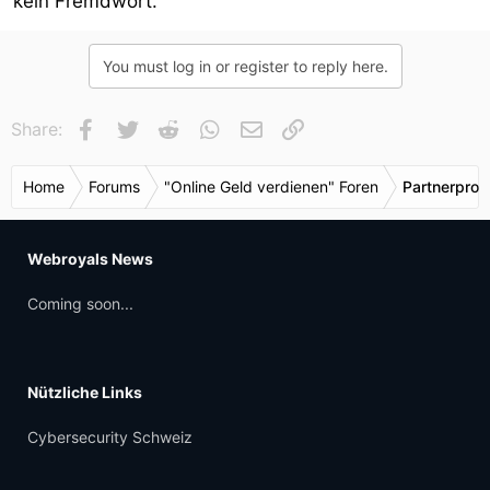
kein Fremdwort.
You must log in or register to reply here.
Facebook
Twitter
Reddit
WhatsApp
E-Mail
Link
Share:
Home
Forums
"Online Geld verdienen" Foren
Partnerpro
Webroyals News
Coming soon...
Nützliche Links
Cybersecurity Schweiz