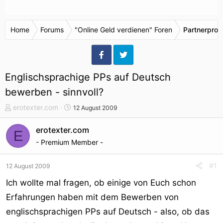
Home
Forums
"Online Geld verdienen" Foren
Partnerpro
Englischsprachige PPs auf Deutsch
bewerben - sinnvoll?
T
S
erotexter.com
12 August 2009
h
t
e
a
erotexter.com
E
m
r
- Premium Member -
e
t
n
d
#1
12 August 2009
s
a
t
t
Ich wollte mal fragen, ob einige von Euch schon
a
u
Erfahrungen haben mit dem Bewerben von
r
m
englischsprachigen PPs auf Deutsch - also, ob das
t
e