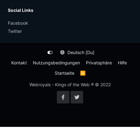
Social Links
Facebook
Twitter
Deutsch [Du]
Kontakt
Nutzungsbedingungen
Privatsphäre
Hilfe
Startseite
R
S
S
Webroyals - Kings of the Web ® © 2022
-
F
e
e
d