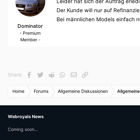
Leider hat sich der Auftrag erledi
Der Kunde will nur auf Refinanzie
Bei männlichen Models einfach nu
Dominator
- Premium
Member -
Facebook
Twitter
Reddit
WhatsApp
E-Mail
Link
Share:
Home
Forums
Allgemeine Diskussionen
Allgemeine
Webroyals News
Coming soon...