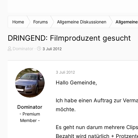
Home
Forums
Allgemeine Diskussionen
Allgemeine
DRINGEND: Filmproduzent gesucht
T
S
Dominator
3 Juli 2012
h
t
e
a
m
r
3 Juli 2012
e
t
n
d
Hallo Gemeinde,
s
a
t
t
a
u
Ich habe einen Auftrag zur Verm
r
Dominator
m
möchte.
t
- Premium
e
Member -
r
Es geht nun darum mehrere Clips 
Bezahlt wird natürlich + Protzen