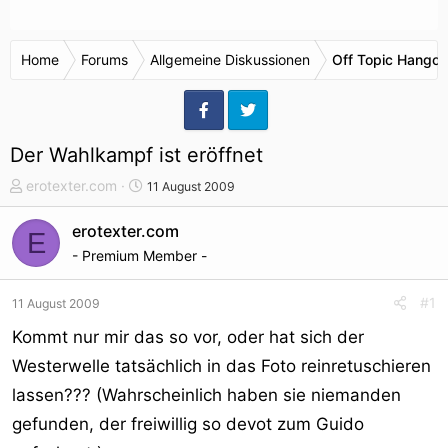
Home
Forums
Allgemeine Diskussionen
Off Topic Hangou
Der Wahlkampf ist eröffnet
T
S
erotexter.com
11 August 2009
h
t
e
a
erotexter.com
E
m
r
- Premium Member -
e
t
n
d
#1
11 August 2009
s
a
t
t
Kommt nur mir das so vor, oder hat sich der
a
u
Westerwelle tatsächlich in das Foto reinretuschieren
r
m
lassen??? (Wahrscheinlich haben sie niemanden
t
e
gefunden, der freiwillig so devot zum Guido
r