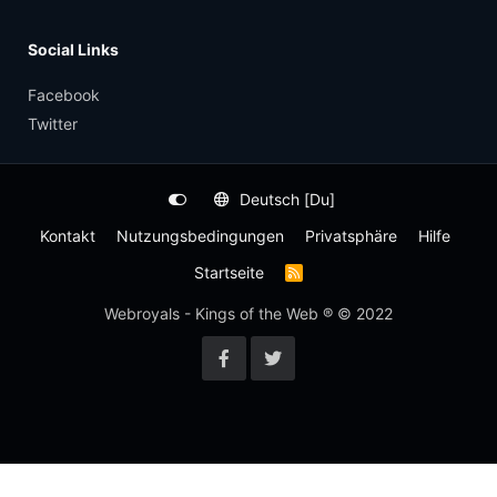
Social Links
Facebook
Twitter
Deutsch [Du]
Kontakt
Nutzungsbedingungen
Privatsphäre
Hilfe
Startseite
R
S
S
Webroyals - Kings of the Web ® © 2022
-
F
e
e
d