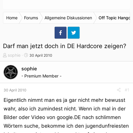
Home
Forums
Allgemeine Diskussionen
Off Topic Hangou
Darf man jetzt doch in DE Hardcore zeigen?
T
S
sophie
30 April 2010
h
t
e
a
sophie
m
r
- Premium Member -
e
t
n
d
#1
30 April 2010
s
a
t
t
Eigentlich nimmt man es ja gar nicht mehr bewusst
a
u
wahr, also ich zumindest nicht. Wenn ich mal in der
r
m
Bilder oder Video von google.DE nach schlimmen
t
e
Wörtern suche, bekomme ich den jugendunfreiesten
r