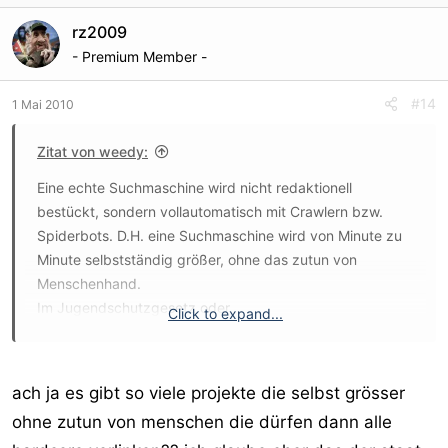
rz2009
- Premium Member -
#14
1 Mai 2010
Zitat von weedy:
Eine echte Suchmaschine wird nicht redaktionell
bestückt, sondern vollautomatisch mit Crawlern bzw.
Spiderbots. D.H. eine Suchmaschine wird von Minute zu
Minute selbstständig größer, ohne das zutun von
Menschenhand.
Im Jugendschutzgesetz oder
Click to expand...
Mediendienstestaatsvertrag steht das selbstverständlich
nicht explizit. Aber es gibt dazu wenn ich mich recht
entsinne ein Gerichtsurteil.
ach ja es gibt so viele projekte die selbst grösser
Wenn Du die CustomSearchEngine von Google für Deine
ohne zutun von menschen die dürfen dann alle
Website nutzt, kann Dir keiner was.