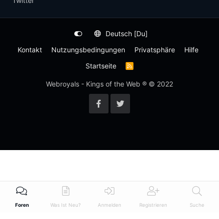
Twitter
Deutsch [Du]
Kontakt
Nutzungsbedingungen
Privatsphäre
Hilfe
Startseite
R
S
S
Webroyals - Kings of the Web ® © 2022
-
F
e
e
d
Foren
Was Ist Neu?
Anmelden
Registrieren
Suche