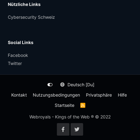
Nützliche Links
Cybersecurity Schweiz
Social Links
Facebook
Twitter
Deutsch [Du]
Kontakt
Nutzungsbedingungen
Privatsphäre
Hilfe
Startseite
R
S
S
Webroyals - Kings of the Web ® © 2022
-
F
e
e