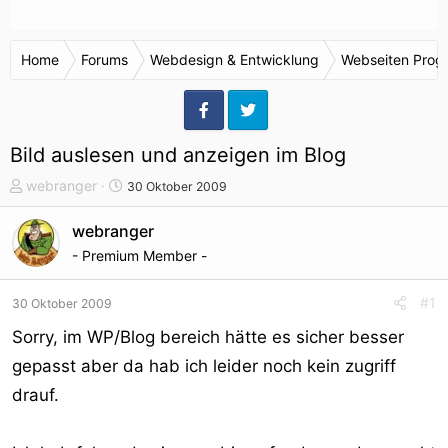
Home
Forums
Webdesign & Entwicklung
Webseiten Prog
Bild auslesen und anzeigen im Blog
T
S
webranger
30 Oktober 2009
h
t
e
a
webranger
m
r
- Premium Member -
e
t
n
d
#1
30 Oktober 2009
s
a
t
t
Sorry, im WP/Blog bereich hätte es sicher besser
a
u
gepasst aber da hab ich leider noch kein zugriff
r
m
drauf.
t
e
r