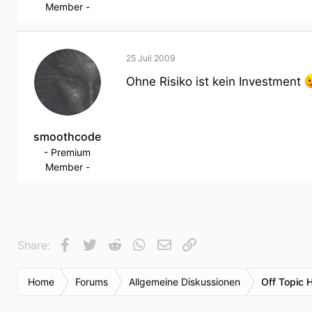
Member -
25 Juli 2009
Ohne Risiko ist kein Investment
smoothcode
- Premium
Member -
Facebook
Twitter
Reddit
WhatsApp
E-Mail
Link
Share:
Home
Forums
Allgemeine Diskussionen
Off Topic 