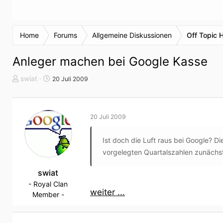
Home
Forums
Allgemeine Diskussionen
Off Topic 
Anleger machen bei Google Kasse
T
S
swiat
20 Juli 2009
h
t
e
a
m
r
20 Juli 2009
e
t
n
d
Ist doch die Luft raus bei Google? 
s
a
t
t
vorgelegten Quartalszahlen zunächst
a
u
r
swiat
m
t
- Royal Clan
weiter ...
e
Member -
r