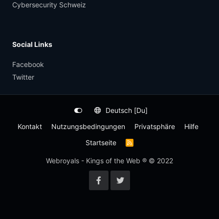
Cybersecurity Schweiz
Social Links
Facebook
Twitter
Deutsch [Du]
Kontakt
Nutzungsbedingungen
Privatsphäre
Hilfe
Startseite
R
S
S
Webroyals - Kings of the Web ® © 2022
-
F
e
e
d