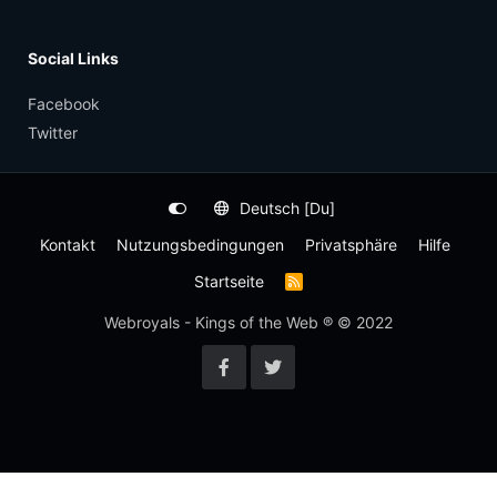
Social Links
Facebook
Twitter
Deutsch [Du]
Kontakt
Nutzungsbedingungen
Privatsphäre
Hilfe
Startseite
R
S
S
Webroyals - Kings of the Web ® © 2022
-
F
e
e
d