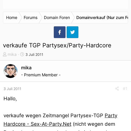
Home
Forums
Domain Foren
Domainverkauf (Nur zum Fes
verkaufe TGP Partysex/Party-Hardcore
T
S
mika
3 Juli 2011
h
t
e
a
mika
m
r
- Premium Member -
e
t
n
d
#1
3 Juli 2011
s
a
t
t
Hallo,
a
u
r
m
verkaufe wegen Zeitmangel Partysex-TGP
Party
t
e
Hardcore - Sex-At-Party.Net
(nicht wegen dem
r