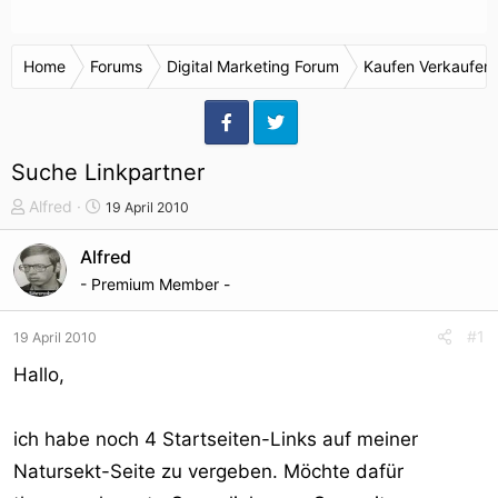
Home
Forums
Digital Marketing Forum
Kaufen Verkaufen
Suche Linkpartner
T
S
Alfred
19 April 2010
h
t
e
a
Alfred
m
r
- Premium Member -
e
t
n
d
#1
19 April 2010
s
a
t
t
Hallo,
a
u
r
m
ich habe noch 4 Startseiten-Links auf meiner
t
e
Natursekt-Seite zu vergeben. Möchte dafür
r