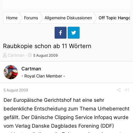
Home
Forums
Allgemeine Diskussionen
Off Topic Hangou
Raubkopie schon ab 11 Wörtern
T
S
Cartman
5 August 2009
h
t
e
a
Cartman
m
r
- Royal Clan Member -
e
t
n
d
#1
5 August 2009
s
a
t
t
Der Europäische Gerichtshof hat eine sehr
a
u
bedenkliche Entscheidung zum Thema Urheberrecht
r
m
gefällt. Der Dänische Clipping Service Infopaq wurde
t
e
vom Verlag Danske Dagblades Forening (DDF)
r