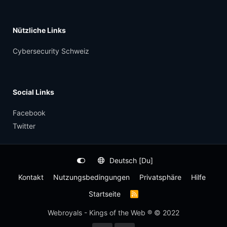
Nützliche Links
Cybersecurity Schweiz
Social Links
Facebook
Twitter
Deutsch [Du]
Kontakt
Nutzungsbedingungen
Privatsphäre
Hilfe
Startseite
R
S
S
Webroyals - Kings of the Web ® © 2022
-
F