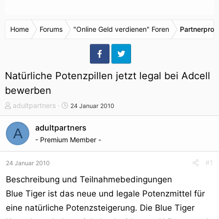
Home
Forums
"Online Geld verdienen" Foren
Partnerpro
Natürliche Potenzpillen jetzt legal bei Adcell
bewerben
T
S
adultpartners
24 Januar 2010
h
t
e
a
adultpartners
A
m
r
- Premium Member -
e
t
n
d
#1
24 Januar 2010
s
a
t
t
Beschreibung und Teilnahmebedingungen
a
u
Blue Tiger ist das neue und legale Potenzmittel für
r
m
eine natürliche Potenzsteigerung. Die Blue Tiger
t
e