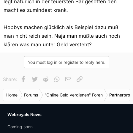
legt natürlich in der teuersten Bar gesoffen den
macht es zumindest krank.
Hobbys machen glücklich als Beispiel dazu muß
man nicht reich sein. Naja man müßte auch noch
klären was man unter Geld versteht?
You must log in or register to reply here.
Facebook
Twitter
Reddit
WhatsApp
E-Mail
Link
Share:
Home
Forums
"Online Geld verdienen" Foren
Partnerpro
Webroyals News
Coming soon...