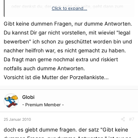
oder denkst du, der user sieht die seite, geht dann zum
Click to expand...
arzt, und fragt erst nach einem rezept, das er dann dem
anbieter zuschickt ?
Gibt keine dummen Fragen, nur dumme Antworten.
Du kannst Dir gar nicht vorstellen, mit wieviel "legal
bewerben" ich schon zu geschüttet worden bin und
nachher heilfroh war, es nicht gemacht zu haben.
Da fragt man gerne nochmal extra und riskiert
notfalls auch dumme Antworten.
Vorsicht ist die Mutter der Porzellankiste...
Globi
- Premium Member -
#7
25 Januar 2010
doch es giebt dumme fragen. der satz "Gibt keine