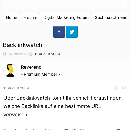
Home
Forums
Digital Marketing Forum
Suchmaschinenop
Backlinkwatch
T
S
Reverend
11 August 2009
h
t
e
a
Reverend
m
r
- Premium Member -
e
t
n
d
#1
11 August 2009
s
a
t
t
Über Backlinkwatch könnt Ihr schnell herausfinden,
a
u
welche Backlinks auf eine bestimmte URL
r
m
verweisen.
t
e
r