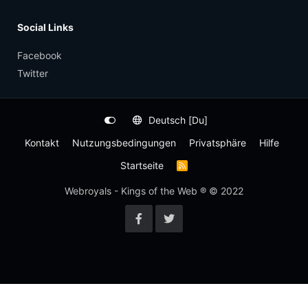
Social Links
Facebook
Twitter
Deutsch [Du]
Kontakt
Nutzungsbedingungen
Privatsphäre
Hilfe
Startseite
R
S
S
Webroyals - Kings of the Web ® © 2022
-
F
e
e
d