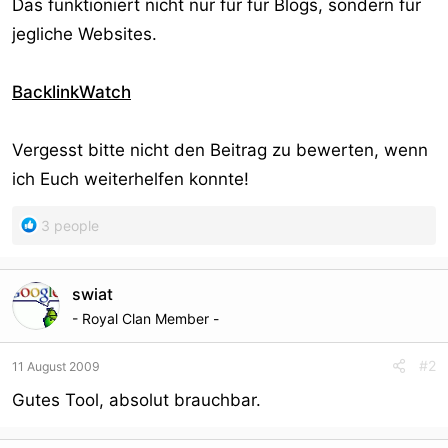
Das funktioniert nicht nur für für Blogs, sondern für
jegliche Websites.
BacklinkWatch
Vergesst bitte nicht den Beitrag zu bewerten, wenn
ich Euch weiterhelfen konnte!
R
3 people
e
a
c
swiat
t
- Royal Clan Member -
i
o
#2
11 August 2009
n
s
Gutes Tool, absolut brauchbar.
: