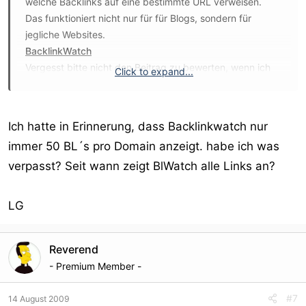
welche Backlinks auf eine bestimmte URL verweisen.
Das funktioniert nicht nur für für Blogs, sondern für
jegliche Websites.
BacklinkWatch
Vergesst bitte nicht den Beitrag zu bewerten, wenn ich
Click to expand...
Euch weiterhelfen konnte!
Ich hatte in Erinnerung, dass Backlinkwatch nur
immer 50 BL´s pro Domain anzeigt. habe ich was
verpasst? Seit wann zeigt BlWatch alle Links an?
LG
Reverend
- Premium Member -
#7
14 August 2009