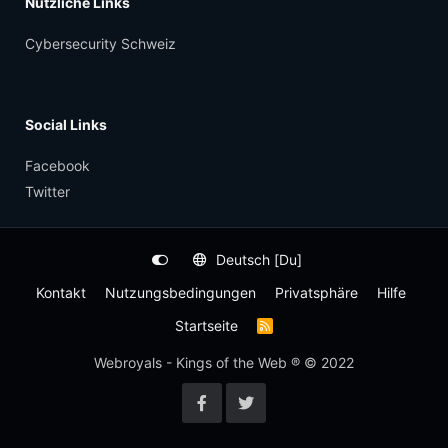
Nützliche Links
Cybersecurity Schweiz
Social Links
Facebook
Twitter
Deutsch [Du]
Kontakt
Nutzungsbedingungen
Privatsphäre
Hilfe
Startseite
R
S
S
Webroyals - Kings of the Web ® © 2022
-
F
e
e
d