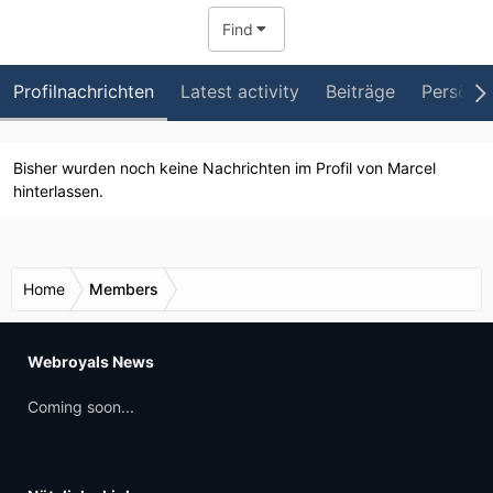
Find
Profilnachrichten
Latest activity
Beiträge
Persönli
Bisher wurden noch keine Nachrichten im Profil von Marcel
hinterlassen.
Home
Members
Webroyals News
Coming soon...