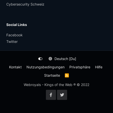
Cybersecurity Schweiz
Social Links
Facebook
Twitter
Deutsch [Du]
Kontakt
Nutzungsbedingungen
Privatsphäre
Hilfe
Startseite
R
S
S
Webroyals - Kings of the Web ® © 2022
-
F
e
e
d