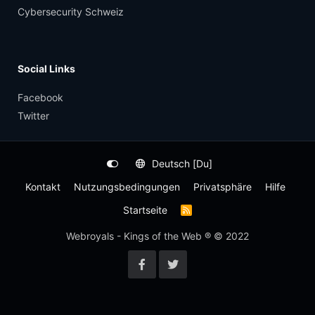
Cybersecurity Schweiz
Social Links
Facebook
Twitter
Deutsch [Du]
Kontakt
Nutzungsbedingungen
Privatsphäre
Hilfe
Startseite
R
S
S
Webroyals - Kings of the Web ® © 2022
-
F
e
e
d