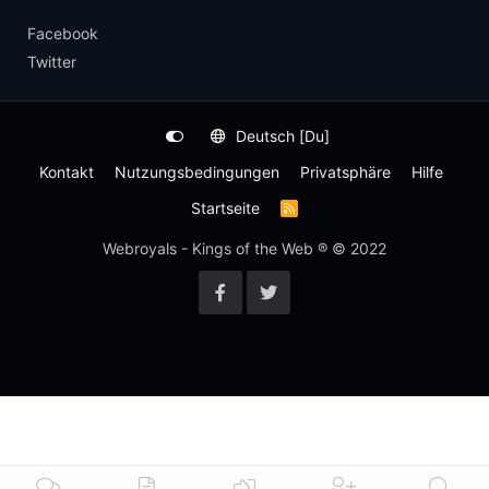
Facebook
Twitter
Deutsch [Du]
Kontakt
Nutzungsbedingungen
Privatsphäre
Hilfe
Startseite
R
S
S
Webroyals - Kings of the Web ® © 2022
-
F
e
e
d