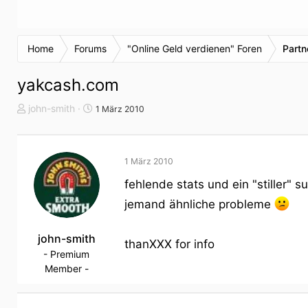
Home
Forums
"Online Geld verdienen" Foren
Part
yakcash.com
T
S
john-smith
1 März 2010
h
t
e
a
m
r
1 März 2010
e
t
n
d
fehlende stats und ein "stiller" s
s
a
jemand ähnliche probleme
t
t
a
u
r
john-smith
m
thanXXX for info
t
- Premium
e
Member -
r