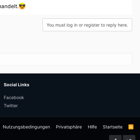
handelt.
You must log in or register to reply here.
Social Links
Facebook
Twitter
Nutzungsbedingungen
Privatsphäre
Hilfe
Startseite
R
S
S