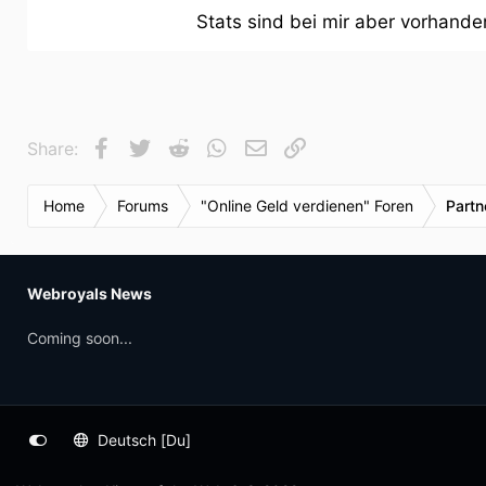
Stats sind bei mir aber vorhande
Facebook
Twitter
Reddit
WhatsApp
E-Mail
Link
Share:
Home
Forums
"Online Geld verdienen" Foren
Part
Webroyals News
Coming soon...
Deutsch [Du]