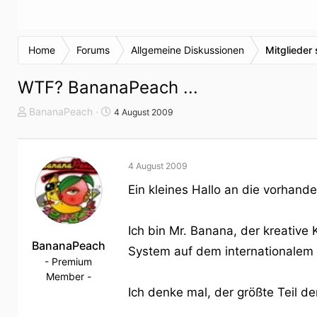
Home
Forums
Allgemeine Diskussionen
Mitglieder 
WTF? BananaPeach ...
T
S
BananaPeach
4 August 2009
h
t
e
a
m
r
4 August 2009
e
t
n
d
Ein kleines Hallo an die vorhand
s
a
t
t
a
u
Ich bin Mr. Banana, der kreati
r
BananaPeach
m
System auf dem internationalem
t
- Premium
e
Member -
r
Ich denke mal, der größte Teil 