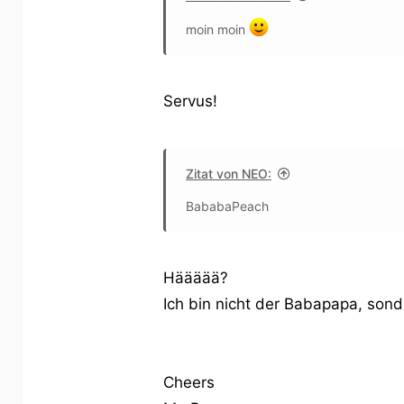
moin moin
Servus!
Zitat von NEO:
BababaPeach
Häääää?
Ich bin nicht der Babapapa, sond
Cheers