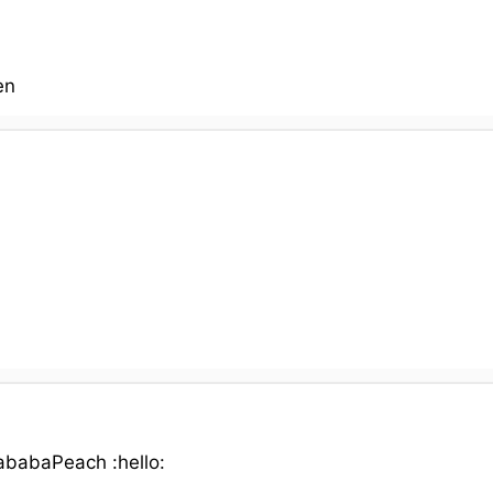
en
ababaPeach :hello: