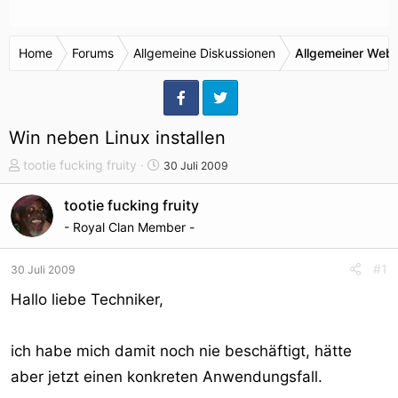
Home
Forums
Allgemeine Diskussionen
Allgemeiner Webr
Win neben Linux installen
T
S
tootie fucking fruity
30 Juli 2009
h
t
e
a
tootie fucking fruity
m
r
- Royal Clan Member -
e
t
n
d
#1
30 Juli 2009
s
a
t
t
Hallo liebe Techniker,
a
u
r
m
ich habe mich damit noch nie beschäftigt, hätte
t
e
aber jetzt einen konkreten Anwendungsfall.
r