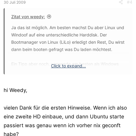
#4
30 Juli 2009
Zitat von weedy:
Ja das ist möglich. Am besten machst Du aber Linux und
Windoof auf eine unterschiedliche Harddisk. Der
Bootmanager von Linux (LiLo) erledigt den Rest, Du wirst
dann beim booten gefragt was Du laden möchtest.
Ein Tipp aber noch, verwende am besten als Windows
Click to expand...
Dateisystem Fat32, damit kommt Samba besser zurecht,
als mit NTFS.
hi Weedy,
Natürlich kann ich hier keine Prophezeiung abgeben wie
das auf Deinem System funkt, aber meistens klappt es
vielen Dank für die ersten Hinweise. Wenn ich also
sehr einfach. Sollten dennoch Probleme auftreten frag
einfach.
eine zweite HD einbaue, und dann Ubuntu starte
passiert was genau wenn ich vorher nix geconft
habe?