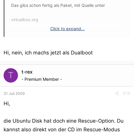
Das gibs schon fertig als Paket, mit Quelle unter
virtualbox.org
Click to expand...
PS: das kann inzwischen auch directX und
Multiprozessor für die virtuelle Maschine
Hi, nein, ich machs jetzt als Dualboot
t-rex
T
- Premium Member -
#18
31 Juli 2009
Hi,
die Ubuntu Disk hat doch eine Rescue-Option. Du
kannst also direkt von der CD im Rescue-Modus