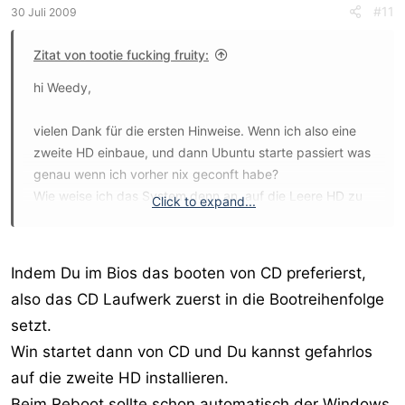
#11
30 Juli 2009
Zitat von tootie fucking fruity:
hi Weedy,
vielen Dank für die ersten Hinweise. Wenn ich also eine
zweite HD einbaue, und dann Ubuntu starte passiert was
genau wenn ich vorher nix geconft habe?
Wie weise ich das System denn an, auf die Leere HD zu
Click to expand...
switchen beim booten, und nich Ubuntu zu laden, damit
ich die Install-CD von Windows einlegen kann?
Indem Du im Bios das booten von CD preferierst,
Danke.
also das CD Laufwerk zuerst in die Bootreihenfolge
setzt.
Win startet dann von CD und Du kannst gefahrlos
auf die zweite HD installieren.
Beim Reboot sollte schon automatisch der Windows