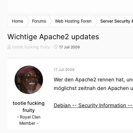
Home
Forums
Web Hosting Foren
Server Security
Wichtige Apache2 updates
T
S
tootie fucking fruity
17 Juli 2009
h
t
e
a
m
r
17 Juli 2009
e
t
n
d
Wer den Apache2 rennen hat, und f
s
a
möglichst zeitnah den Apachen 
t
t
a
u
r
tootie fucking
m
Debian -- Security Information 
t
fruity
e
- Royal Clan
r
Member -