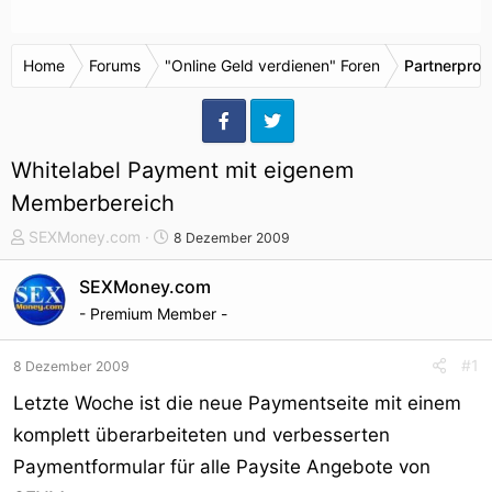
Home
Forums
"Online Geld verdienen" Foren
Partnerpro
Whitelabel Payment mit eigenem
Memberbereich
T
S
SEXMoney.com
8 Dezember 2009
h
t
e
a
SEXMoney.com
m
r
- Premium Member -
e
t
n
d
#1
8 Dezember 2009
s
a
t
t
Letzte Woche ist die neue Paymentseite mit einem
a
u
komplett überarbeiteten und verbesserten
r
m
Paymentformular für alle Paysite Angebote von
t
e