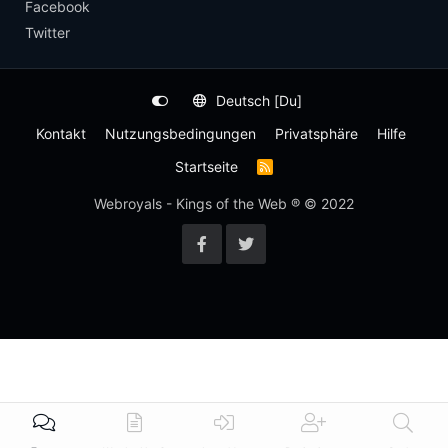
Facebook
Twitter
Deutsch [Du]
Kontakt
Nutzungsbedingungen
Privatsphäre
Hilfe
Startseite
R
S
S
Webroyals - Kings of the Web ® © 2022
-
F
e
e
d