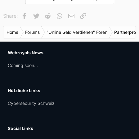
Facebook
Twitter
Reddit
WhatsApp
E-Mail
Link
Share:
Home
Forums
"Online Geld verdienen" Foren
Partnerpro
Webroyals News
Coming soon...
Nützliche Links
Cybersecurity Schweiz
Social Links