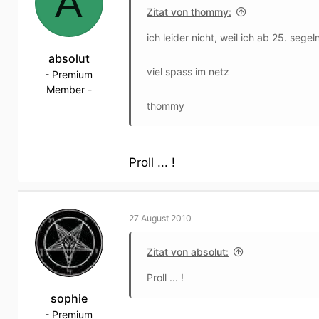
A
Zitat von thommy:
ich leider nicht, weil ich ab 25. sege
absolut
viel spass im netz
- Premium
Member -
thommy
Proll ... !
27 August 2010
Zitat von absolut:
Proll ... !
sophie
- Premium