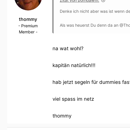
Zitat von pornoawm:
Denke ich nicht aber was ist wenn d
thommy
Als was heuerst Du denn da an @Tho
- Premium
Member -
na wat wohl?
kapitän natürlich!!!
hab jetzt segeln für dummies fa
viel spass im netz
thommy