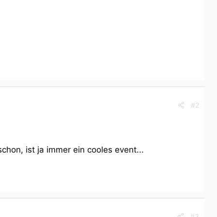
#2
hon, ist ja immer ein cooles event...
#3