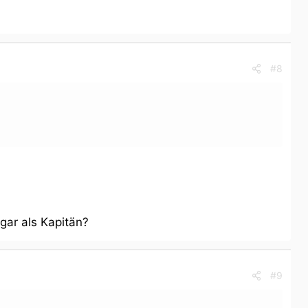
#8
ar als Kapitän?
#9