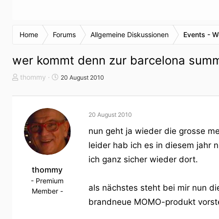
Home
Forums
Allgemeine Diskussionen
Events - W
wer kommt denn zur barcelona summ
T
S
thommy
20 August 2010
h
t
e
a
m
r
20 August 2010
e
t
n
d
nun geht ja wieder die grosse me
s
a
leider hab ich es in diesem jahr 
t
t
a
u
ich ganz sicher wieder dort.
r
thommy
m
t
- Premium
als nächstes steht bei mir nun d
e
Member -
r
brandneue MOMO-produkt vorste