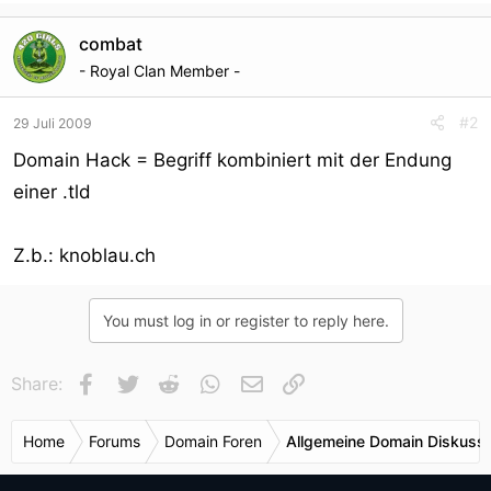
combat
- Royal Clan Member -
#2
29 Juli 2009
Domain Hack = Begriff kombiniert mit der Endung
einer .tld
Z.b.: knoblau.ch
You must log in or register to reply here.
Facebook
Twitter
Reddit
WhatsApp
E-Mail
Link
Share:
Home
Forums
Domain Foren
Allgemeine Domain Diskuss