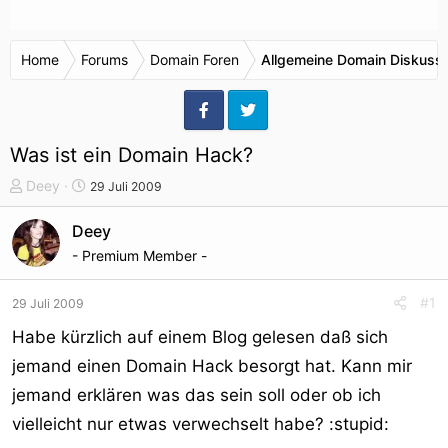
Home
Forums
Domain Foren
Allgemeine Domain Diskuss
Was ist ein Domain Hack?
T
S
Deey
29 Juli 2009
h
t
e
a
Deey
m
r
- Premium Member -
e
t
n
d
#1
29 Juli 2009
s
a
t
t
Habe kürzlich auf einem Blog gelesen daß sich
a
u
jemand einen Domain Hack besorgt hat. Kann mir
r
m
jemand erklären was das sein soll oder ob ich
t
e
vielleicht nur etwas verwechselt habe? :stupid:
r