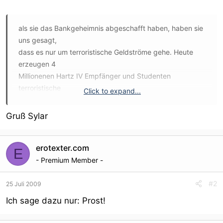
als sie das Bankgeheimnis abgeschafft haben, haben sie
uns gesagt,
dass es nur um terroristische Geldströme gehe. Heute
erzeugen 4
Millionenen Hartz IV Empfänger und Studenten
terroristische
Click to expand...
Geldströme. Und sie leben immer noch!
Gruß Sylar
Als sie uns gesagt haben, die Bundeswehr würde niemals
nimmer nicht
erotexter.com
im Inland eingesetzt werden, haben wir ihnen das
E
natürlich geglaubt,
- Premium Member -
bis Panzer in Heiligendamm aufgefahren sind. Und iwr
leben immer
#2
25 Juli 2009
noch!
Ich sage dazu nur: Prost!
Als sie uns versichert haben, dass die Mautbrücken