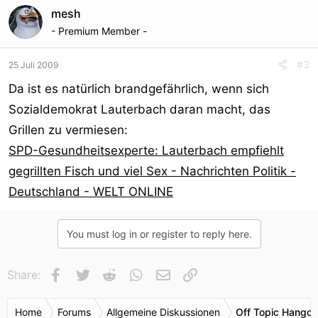
niemals nimmer
mesh
nicht zur Überwachung des Verkehrs eingesetzt würden,
- Premium Member -
haben sie
sogar recht gehabt, denn heute gibt es clevere
#3
25 Juli 2009
Maschinen, die man an
Da ist es natürlich brandgefährlich, wenn sich
den Straßenrand stellen und damit jeden autofahrenden
Sozialdemokrat Lauterbach daran macht, das
Terroristen
Grillen zu vermiesen:
(früher: Bürger) überwachen kann. Und wir fahren immer
noch!
SPD-Gesundheitsexperte: Lauterbach empfiehlt
gegrillten Fisch und viel Sex - Nachrichten Politik -
Als sie uns erzählt haben, dass die Vorratsdaten niemals
Deutschland - WELT ONLINE
nimmer nicht
für etwas anderes untersucht würden als den pöhsen
Terror, waren wir
You must log in or register to reply here.
schon misstrauisch. Und die Contentmafia wird die Daten
trotzdem
Facebook
Twitter
Reddit
WhatsApp
E-Mail
Link
Share:
kriegen.
Home
Forums
Allgemeine Diskussionen
Off Topic Hangou