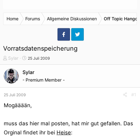
Home
Forums
Allgemeine Diskussionen
Off Topic Hangou
Vorratsdatenspeicherung
T
S
Sylar
25 Juli 2009
h
t
e
a
Sylar
m
r
- Premium Member -
e
t
n
d
#1
25 Juli 2009
s
a
t
t
Mogääään,
a
u
r
m
muss das hier mal posten, hat mir gut gefallen. Das
t
e
Orginal findet ihr bei
Heise
:
r