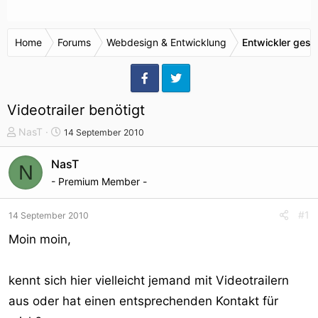
Home
Forums
Webdesign & Entwicklung
Entwickler gesu
Videotrailer benötigt
T
S
NasT
14 September 2010
h
t
e
a
NasT
N
m
r
- Premium Member -
e
t
n
d
#1
14 September 2010
s
a
t
t
Moin moin,
a
u
r
m
kennt sich hier vielleicht jemand mit Videotrailern
t
e
aus oder hat einen entsprechenden Kontakt für
r