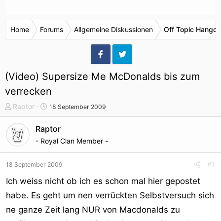
Home
Forums
Allgemeine Diskussionen
Off Topic Hangou
(Video) Supersize Me McDonalds bis zum
verrecken
T
S
Raptor
18 September 2009
h
t
e
a
Raptor
m
r
- Royal Clan Member -
e
t
n
d
#1
18 September 2009
s
a
t
t
Ich weiss nicht ob ich es schon mal hier gepostet
a
u
habe. Es geht um nen verrückten Selbstversuch sich
r
m
ne ganze Zeit lang NUR von Macdonalds zu
t
e