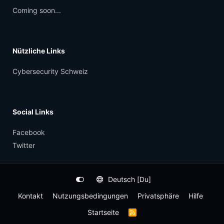
Coming soon...
Nützliche Links
Cybersecurity Schweiz
Social Links
Facebook
Twitter
Deutsch [Du]
Kontakt
Nutzungsbedingungen
Privatsphäre
Hilfe
Startseite
R
S