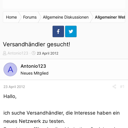
Home
Forums
Allgemeine Diskussionen
Allgemeiner Webr
Versandhändler gesucht!
T
S
Antonio123
23 April 2012
h
t
e
a
Antonio123
A
m
r
Neues Mitglied
e
t
n
d
#1
23 April 2012
s
a
t
t
Hallo,
a
u
r
m
ich suche Versandhändler, die Interesse haben ein
t
e
neues Netzwerk zu testen.
r