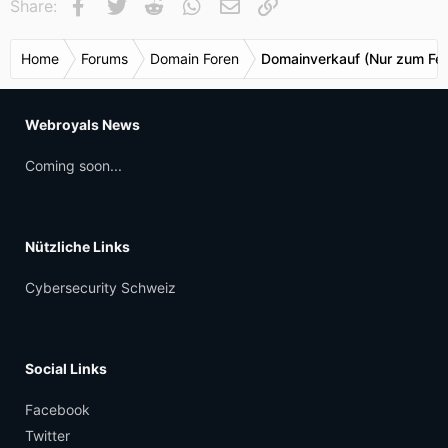
Facebook
Twitter
Reddit
WhatsApp
E-Mail
Link
Share:
Home
Forums
Domain Foren
Domainverkauf (Nur zum Fes
Webroyals News
Coming soon...
Nützliche Links
Cybersecurity Schweiz
Social Links
Facebook
Twitter