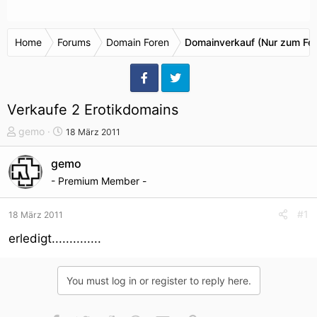
Home
Forums
Domain Foren
Domainverkauf (Nur zum Fes
Verkaufe 2 Erotikdomains
T
S
gemo
18 März 2011
h
t
e
a
gemo
m
r
- Premium Member -
e
t
n
d
#1
18 März 2011
s
a
t
t
erledigt..............
a
u
r
m
t
You must log in or register to reply here.
e
r