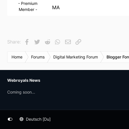
- Premium
MA
Member -
Facebook
Twitter
Reddit
WhatsApp
E-Mail
Link
Share:
Home
Forums
Digital Marketing Forum
Blogger Fo
Webroyals News
Coming soon...
Deutsch [Du]