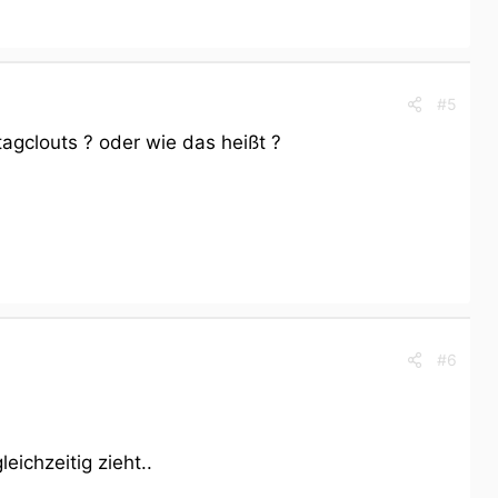
#5
agclouts ? oder wie das heißt ?
#6
ichzeitig zieht..