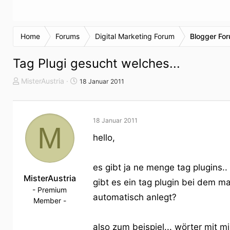
Home
Forums
Digital Marketing Forum
Blogger Fo
Tag Plugi gesucht welches...
T
S
MisterAustria
18 Januar 2011
h
t
e
a
m
r
18 Januar 2011
e
t
M
n
d
hello,
s
a
t
t
a
u
es gibt ja ne menge tag plugins.
r
MisterAustria
m
gibt es ein tag plugin bei dem 
t
- Premium
automatisch anlegt?
e
Member -
r
also zum beispiel... wörter mit 