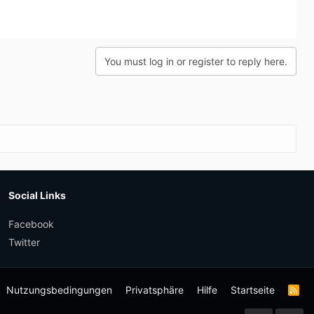
You must log in or register to reply here.
Social Links
Facebook
Twitter
Nutzungsbedingungen
Privatsphäre
Hilfe
Startseite
R
S
S