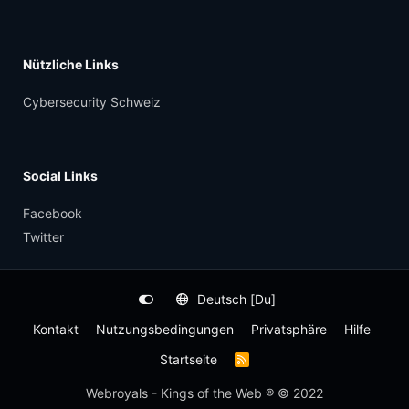
Nützliche Links
Cybersecurity Schweiz
Social Links
Facebook
Twitter
Deutsch [Du]
Kontakt
Nutzungsbedingungen
Privatsphäre
Hilfe
Startseite
R
S
S
Webroyals - Kings of the Web ® © 2022
-