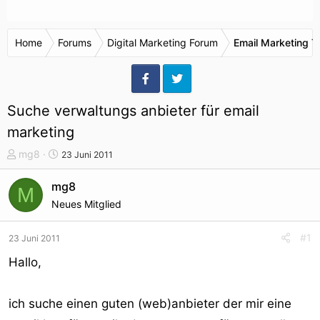
Home
Forums
Digital Marketing Forum
Email Marketing T
Suche verwaltungs anbieter für email
marketing
T
S
mg8
23 Juni 2011
h
t
e
a
mg8
M
m
r
Neues Mitglied
e
t
n
d
#1
23 Juni 2011
s
a
t
t
Hallo,
a
u
r
m
ich suche einen guten (web)anbieter der mir eine
t
e