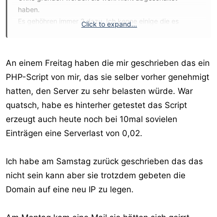
haben.
Es gehöhren immer 2 dazu. Ich kenne einige die es
Click to expand...
nutzen und es sind alle recht zufrieden. Egal ob per Mail
oder Tel., man bekommt immer sehr nette und zügige
Hilfe.
An einem Freitag haben die mir geschrieben das ein
PHP-Script von mir, das sie selber vorher genehmigt
hatten, den Server zu sehr belasten würde. War
quatsch, habe es hinterher getestet das Script
erzeugt auch heute noch bei 10mal sovielen
Einträgen eine Serverlast von 0,02.
Ich habe am Samstag zurück geschrieben das das
nicht sein kann aber sie trotzdem gebeten die
Domain auf eine neu IP zu legen.