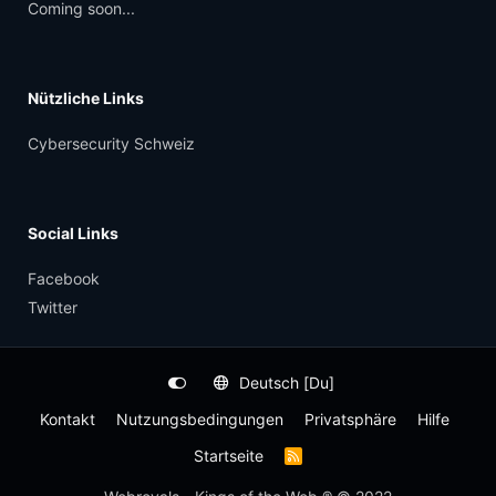
Coming soon...
Nützliche Links
Cybersecurity Schweiz
Social Links
Facebook
Twitter
Deutsch [Du]
Kontakt
Nutzungsbedingungen
Privatsphäre
Hilfe
Startseite
R
S
S