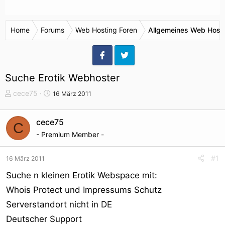
Home
Forums
Web Hosting Foren
Allgemeines Web Host
Suche Erotik Webhoster
T
S
cece75
16 März 2011
h
t
e
a
cece75
C
m
r
- Premium Member -
e
t
n
d
s
a
#1
16 März 2011
t
t
Suche n kleinen Erotik Webspace mit:
a
u
r
m
Whois Protect und Impressums Schutz
t
Serverstandort nicht in DE
e
Deutscher Support
r